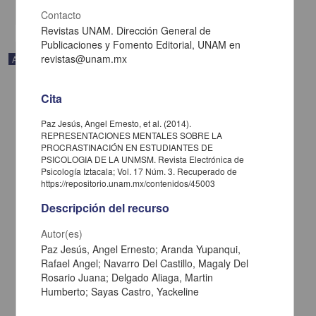
share
Contacto
Revistas UNAM. Dirección General de
Publicaciones y Fomento Editorial, UNAM en
revistas@unam.mx
Artículo
Cita
Paz Jesús, Angel Ernesto, et al. (2014).
REPRESENTACIONES MENTALES SOBRE LA
PROCRASTINACIÓN EN ESTUDIANTES DE
PSICOLOGIA DE LA UNMSM. Revista Electrónica de
Psicología Iztacala; Vol. 17 Núm. 3. Recuperado de
https://repositorio.unam.mx/contenidos/45003
Descripción del recurso
Autor(es)
Paz Jesús, Angel Ernesto; Aranda Yupanqui,
Rafael Angel; Navarro Del Castillo, Magaly Del
Emergência de relações condicionais com sentenças afirmativas e
Rosario Juana; Delgado Aliaga, Martin
negativas por sobreposição de palavras
Humberto; Sayas Castro, Yackeline
Mendes Motta, Carla; Alves de Assis, Grauben José; Moreira
Almeida-verdu, Ana Claudia - Facultad de Estudios Superiores