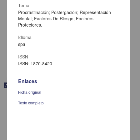
Tema
Procrastinación; Postergación; Representación
O Monitoramento Remoto e o Controle Remoto Como Ferramentas
Mental; Factores De Riesgo; Factores
Para o Aprimoramento do Controle Experimental
Protectores.
Costa Filho, Rubéns Adair; de Pinho Costa, Leonardo Marcus; de
Pinho Costa, Bruno César - Facultad de Estudios Superiores
Idioma
Iztacala, UNAM; Universidad de Guadalajara
spa
2015-04-21
Artes y Humanidades
ISSN
share
ISSN: 1870-8420
Enlaces
Artículo
Ficha original
Texto completo