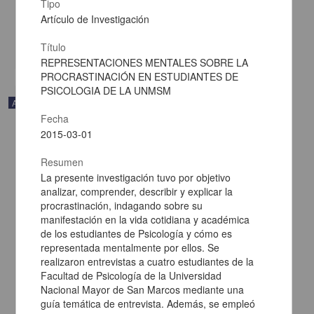
Iztacala, UNAM; Universidad de Guadalajara
Tipo
2015-04-21
Artículo de Investigación
Artes y Humanidades
Título
share
REPRESENTACIONES MENTALES SOBRE LA
PROCRASTINACIÓN EN ESTUDIANTES DE
PSICOLOGIA DE LA UNMSM
Artículo
Fecha
2015-03-01
Resumen
La presente investigación tuvo por objetivo
analizar, comprender, describir y explicar la
procrastinación, indagando sobre su
manifestación en la vida cotidiana y académica
de los estudiantes de Psicología y cómo es
representada mentalmente por ellos. Se
realizaron entrevistas a cuatro estudiantes de la
Facultad de Psicología de la Universidad
Nacional Mayor de San Marcos mediante una
guía temática de entrevista. Además, se empleó
O uso de tabuleiro no ensino de jogadas ensaiadas a praticantes