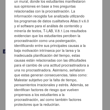
un mural, donde los estudiantes manifestaron
de futsal
sus opiniones en base a tres preguntas
Bender Haydu, Verônica; Bayer, Henrique; de Souza, Silvia Regina;
relacionadas con la procrastinación. La
de Santana, Wilton Carlos - Facultad de Estudios Superiores
información recogida fue analizada utilizando
Iztacala, UNAM; Universidad de Guadalajara
2015-04-21
los programas de datos cualitativos Atlas.ti v.6.0
Artes y Humanidades
y el software para el análisis de contenido y
minería de textos, T-LAB, V.8.1.Los resultados
share
evidencian que los estudiantes perciben la
procrastinación como una postergación,
identificando entre sus principales causas a la
baja motivación intrínseca por la tarea y la
Artículo
inadecuada planificación del tiempo, estas
causas están relacionadas con las dificultades
para el cambio de una actitud procrastinadora a
una no procrastinadora. Asimismo, señalaron
que estas generan consecuencias, tales como:
Malestar subjetivo por la falta de tiempo,
pensamientos irracionales y estrés. Además, se
identifican factores de riesgo que vuelven
propensos a los estudiantes a la
procrastinación, así como también factores
protectores que la reducirían.