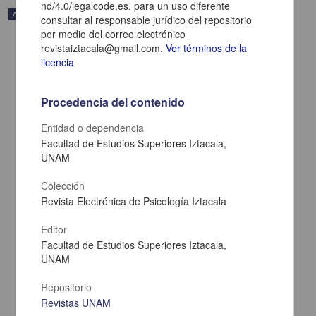
nd/4.0/legalcode.es, para un uso diferente
Artículo
consultar al responsable jurídico del repositorio
por medio del correo electrónico
revistaiztacala@gmail.com.
Ver términos de la
licencia
Procedencia del contenido
Entidad o dependencia
Facultad de Estudios Superiores Iztacala,
UNAM
Colección
Revista Electrónica de Psicología Iztacala
A “modelagem” de contingências comportamentais entrelaçadas
Editor
complexas
Facultad de Estudios Superiores Iztacala,
Pavanelli, Sergio; Lustosa Leite, Felipe; Zagury Tourinho,
UNAM
Emmanuel - Facultad de Estudios Superiores Iztacala, UNAM;
Universidad de Guadalajara
2015-04-21
Repositorio
Artes y Humanidades
Revistas UNAM