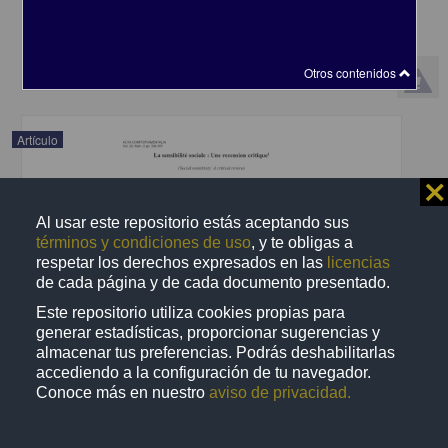
2015-04-20
Artes y Humanidades
share
Otros contenidos
Artículo
⨯
Al usar este repositorio estás aceptando sus
términos y condiciones de uso
, y te obligas a
respetar los derechos expresados en las
licencias
de cada página y de cada documento presentado.
Este repositorio utiliza cookies propias para
generar estadísticas, proporcionar sugerencias y
almacenar tus preferencias. Podrás deshabilitarlas
accediendo a la configuración de tu navegador.
Conoce más en nuestro
aviso de privacidad.
La sensibilité sociale : une recension critique