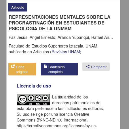
Artículo
REPRESENTACIONES MENTALES SOBRE LA
PROCRASTINACIÓN EN ESTUDIANTES DE
PSICOLOGIA DE LA UNMSM
Paz Jesús, Angel Ernesto; Aranda Yupanqui, Rafael Angel; Navarro Del Castillo, Magaly Del Rosario Juana; Delgado Aliaga, Martin Humberto; Sayas Castro, Yackeline
Facultad de Estudios Superiores Iztacala, UNAM,
publicado en
Artículos
(
Revistas UNAM
)
Ficha
Contenido
share
Compartir
original
completo
Habilidades sociais e depressão na adolescência: uma revisão da
literatura
Pereira Del Prette, Zilda Aparecida; Campos, Josiane Rosa; Del
Licencia de uso
Prette, Almir - Facultad de Estudios Superiores Iztacala, UNAM;
Universidad de Guadalajara
La titularidad de los
2015-04-21
derechos patrimoniales de
Artes y Humanidades
esta obra pertenece a las instituciones editoras.
share
Su uso se rige por una licencia Creative
Commons BY-NC-ND 4.0 Internacional,
https://creativecommons.org/licenses/by-nc-