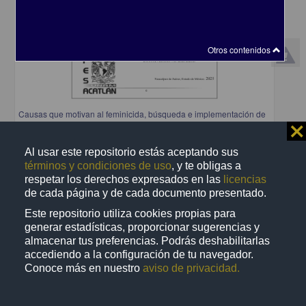
Otros contenidos
Causas que motivan al feminicida, búsqueda e implementación de
nuevos modos preventivos distintos a los tratados en la ley
⨯
Muñoz Cedillo, Alisson Itzel
2025
Al usar este repositorio estás aceptando sus
Ciencias Sociales y Económicas
términos y condiciones de uso
, y te obligas a
respetar los derechos expresados en las
licencias
share
de cada página y de cada documento presentado.
Este repositorio utiliza cookies propias para
generar estadísticas, proporcionar sugerencias y
Trabajo de grado
almacenar tus preferencias. Podrás deshabilitarlas
accediendo a la configuración de tu navegador.
Conoce más en nuestro
aviso de privacidad.