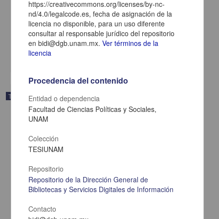
https://creativecommons.org/licenses/by-nc-
de la Escuela Secundaria Técnica No. 174 "Ignacio Manuel
nd/4.0/legalcode.es, fecha de asignación de la
Altamirano", en la zona de Ecatepec"
licencia no disponible, para un uso diferente
Hernández Heras, Johana
consultar al responsable jurídico del repositorio
2025
Ciencias Sociales y Económicas,Medicina y Ciencias de la Salud
en bidi@dgb.unam.mx.
Ver términos de la
licencia
share
Procedencia del contenido
Trabajo de grado
Entidad o dependencia
Facultad de Ciencias Políticas y Sociales,
UNAM
Colección
TESIUNAM
Repositorio
Repositorio de la Dirección General de
Bibliotecas y Servicios Digitales de Información
Contacto