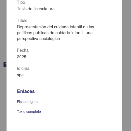
Tipo
Tesis de licenciatura
Agustín Aragón: crítico de los tópicos del darwinismo social
Título
Larios Cortés, Gustavo Javier
Representación del cuidado infantil en las
2025
Artes y Humanidades
políticas públicas de cuidado infantil: una
perspectiva sociológica
share
Fecha
2025
Trabajo de grado
Idioma
spa
Enlaces
Ficha original
Texto completo