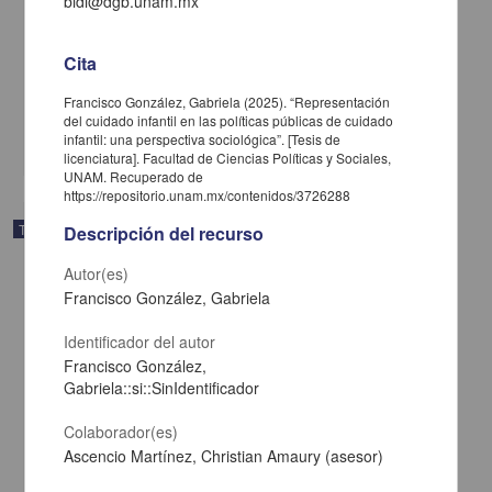
bidi@dgb.unam.mx
Rehabilitación con implantes dentales all on four: reporte de caso
Cita
Castañeda Ceballos, Jorge Guillermo; Said Contreras Dafne
2025
Francisco González, Gabriela (2025). “Representación
Medicina y Ciencias de la Salud
del cuidado infantil en las políticas públicas de cuidado
infantil: una perspectiva sociológica”. [Tesis de
share
licenciatura]. Facultad de Ciencias Políticas y Sociales,
UNAM. Recuperado de
https://repositorio.unam.mx/contenidos/3726288
Trabajo de grado
Descripción del recurso
Autor(es)
Francisco González, Gabriela
Identificador del autor
Francisco González,
Gabriela::si::SinIdentificador
Colaborador(es)
Ascencio Martínez, Christian Amaury (asesor)