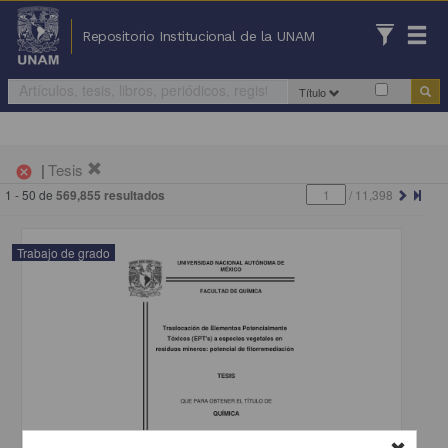
Repositorio Institucional de la UNAM
Título
|
Tesis
cancel
1 - 50 de
569,855 resultados
/
11,398
Trabajo de grado