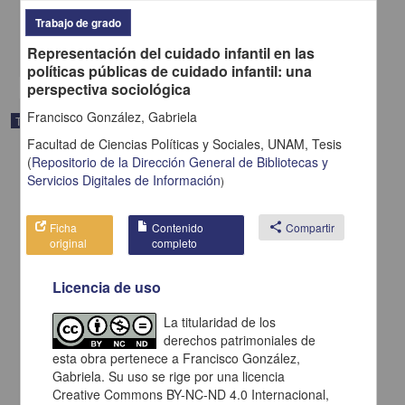
2025
Medicina y Ciencias de la Salud
Trabajo de grado
share
Representación del cuidado infantil en las
políticas públicas de cuidado infantil: una
perspectiva sociológica
Francisco González, Gabriela
Trabajo de grado
Facultad de Ciencias Políticas y Sociales, UNAM,
Tesis
(
Repositorio de la Dirección General de Bibliotecas y
Servicios Digitales de Información
)
Ficha
Contenido
share
Compartir
original
completo
Licencia de uso
La titularidad de los
derechos patrimoniales de
esta obra pertenece a Francisco González,
Gabriela. Su uso se rige por una licencia
"Identificar la relación que existe entre la inteligencia emocional y la
Creative Commons BY-NC-ND 4.0 Internacional,
adicción a las redes sociales en adolescentes entre 12 a 15 años