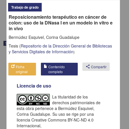
Cruz Sigüenza, Desiree Ariadna de la
2024
Trabajo de grado
Medicina y Ciencias de la Salud,Biología y Química
Reposicionamiento terapéutico en cáncer de
share
colon: uso de la DNasa I en un modelo in vitro e
in vivo
Bermúdez Esquivel, Corina Guadalupe
Trabajo de grado
Tesis
(
Repositorio de la Dirección General de Bibliotecas
y Servicios Digitales de Información
)
Ficha
Contenido
share
Compartir
original
completo
Licencia de uso
La titularidad de los
derechos patrimoniales de
esta obra pertenece a Bermúdez Esquivel,
Corina Guadalupe. Su uso se rige por una
licencia Creative Commons BY-NC-ND 4.0
Internacional,
"Efectos de la ancestría en el perfil clínico y mutacional de mujeres