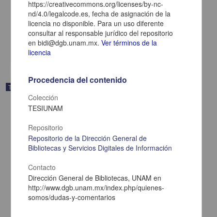
https://creativecommons.org/licenses/by-nc-
con cáncer de mama hereditario"
nd/4.0/legalcode.es, fecha de asignación de la
Carrillo Lozada, María Fernanda
licencia no disponible. Para un uso diferente
2024
consultar al responsable jurídico del repositorio
Biología y Química
en bidi@dgb.unam.mx.
Ver términos de la
share
licencia
Procedencia del contenido
Trabajo de grado
Colección
TESIUNAM
Repositorio
Repositorio de la Dirección General de
Bibliotecas y Servicios Digitales de Información
Contacto
Dirección General de Bibliotecas, UNAM en
http://www.dgb.unam.mx/index.php/quienes-
somos/dudas-y-comentarios