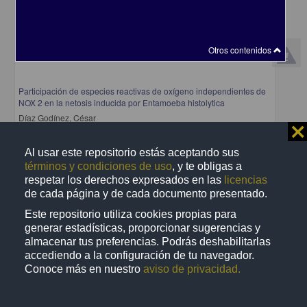
Otros contenidos
Participación de especies reactivas de oxígeno independientes de
NOX 2 en la netosis inducida por Entamoeba histolytica
Díaz Godínez, César
⨯
2023
Biología y Química
Al usar este repositorio estás aceptando sus
share
términos y condiciones de uso
, y te obligas a
respetar los derechos expresados en las
licencias
de cada página y de cada documento presentado.
Este repositorio utiliza cookies propias para
Trabajo de grado
generar estadísticas, proporcionar sugerencias y
almacenar tus preferencias. Podrás deshabilitarlas
accediendo a la configuración de tu navegador.
Conoce más en nuestro
aviso de privacidad.