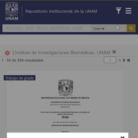
Repositorio Institucional de la UNAM
Todo
|
Instituto de Investigaciones Biomédicas, UNAM
cancel
1 - 50 de
358 resultados
/
8
Trabajo de grado