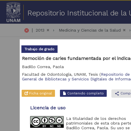
Repositorio Institucional de l
|
cancel
2013
Medicina y Ciencias de la Salud
Trabajo de grado
Remoción de caries fundamentada por el indica
Badillo Correa, Paola
Facultad de Odontología, UNAM,
Tesis
(
Repositorio de 
1 -
General de Bibliotecas y Servicios Digitales de Informa
Repositorio
Tra
Ficha original
Contenido completo
share
Compa
Repositorio de la
393
Dirección General de
Licencia de uso
Bibliotecas y Servicios
Digitales de
La titularidad de los derechos
Información
patrimoniales de esta obra pert
Badillo Correa, Paola. Su uso se 