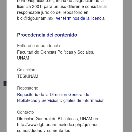
nd/4.0/legalcode.es, fecha de asignación de la
licencia 2001, para un uso diferente consultar al
responsable jurídico del repositorio en
bidi@dgb.unam.mx.
Ver términos de la licencia
Procedencia del contenido
Analisis sociojuridico del articulo sexto constitucional
Rivera Leyva, Victor Joaquin
Entidad o dependencia
2001
Ciencias Sociales y Económicas
Facultad de Ciencias Políticas y Sociales,
UNAM
share
Colección
TESIUNAM
Trabajo de grado
Repositorio
Repositorio de la Dirección General de
Bibliotecas y Servicios Digitales de Información
Contacto
Dirección General de Bibliotecas, UNAM en
http://www.dgb.unam.mx/index.php/quienes-
somos/dudas-y-comentarios