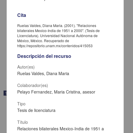
Cita
Ruelas Valdes, Diana Maria. (2001). "Relaciones
bilaterales Mexico-India de 1951 a 2000". (Tesis de
Licenciatura). Universidad Nacional Autónoma de
Poliolefinas amorfas APP : sintesis y aplicaciones en la industria
México, México. Recuperado de
mexicana de los asfaltos modificados
https://repositorio.unam.mx/contenidos/415053
Carrillo Endoqui, Andrés
2001
Descripción del recurso
Ingenierías
Autor(es)
share
Ruelas Valdes, Diana Maria
Colaborador(es)
Pelayo Fernandez, Maria Cristina, asesor
Trabajo de grado
Tipo
Tesis de licenciatura
Título
Relaciones bilaterales Mexico-India de 1951 a