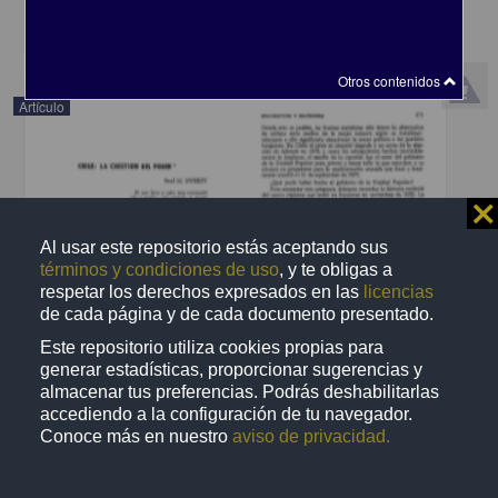
share
Otros contenidos
Artículo
⨯
Al usar este repositorio estás aceptando sus
términos y condiciones de uso
, y te obligas a
respetar los derechos expresados en las
licencias
de cada página y de cada documento presentado.
Este repositorio utiliza cookies propias para
generar estadísticas, proporcionar sugerencias y
almacenar tus preferencias. Podrás deshabilitarlas
accediendo a la configuración de tu navegador.
Chile: la cuestión del poder
Conoce más en nuestro
aviso de privacidad.
Sweezy, Paul M. - Instituto de Investigaciones Económicas, UNAM
2014-03-03
Ciencias Sociales y Económicas