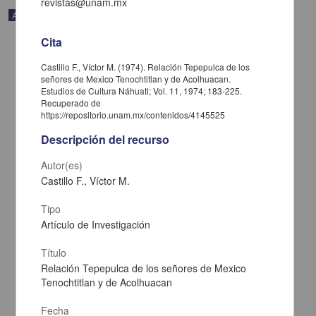
revistas@unam.mx
Artículo
Cita
Castillo F., Víctor M. (1974). Relación Tepepulca de los
señores de Mexico Tenochtitlan y de Acolhuacan.
Estudios de Cultura Náhuatl; Vol. 11, 1974; 183-225.
Recuperado de
https://repositorio.unam.mx/contenidos/4145525
Descripción del recurso
Autor(es)
Castillo F., Víctor M.
Tipo
Exhortación de un padre a su hijo: texto recogido por Andrés de
Artículo de Investigación
Olmos
García Quintana, Josefina - Instituto de Investigaciones Históricas,
Título
UNAM
Relación Tepepulca de los señores de Mexico
2022-11-07
Tenochtitlan y de Acolhuacan
Artes y Humanidades
share
Fecha