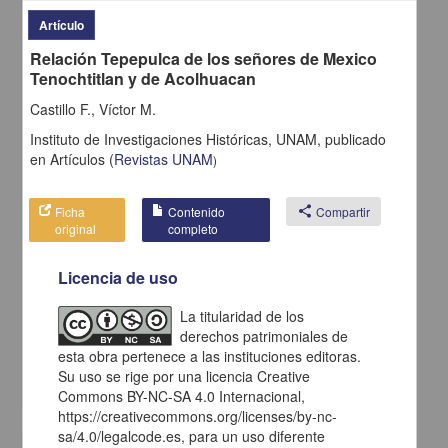
Artículo
Relación Tepepulca de los señores de Mexico
Tenochtitlan y de Acolhuacan
Castillo F., Víctor M.
Instituto de Investigaciones Históricas, UNAM,
publicado
en
Artículos
(
Revistas UNAM
)
Ficha
Contenido
share
Compartir
original
completo
Los grupos chalcas y sus divinidades según Chimalpahin
Licencia de uso
De Durand Forest, Jacqueline - Instituto de Investigaciones
Históricas, UNAM
La titularidad de los
2022-11-07
derechos patrimoniales de
Artes y Humanidades
esta obra pertenece a las instituciones editoras.
Su uso se rige por una licencia Creative
share
Commons BY-NC-SA 4.0 Internacional,
https://creativecommons.org/licenses/by-nc-
sa/4.0/legalcode.es, para un uso diferente