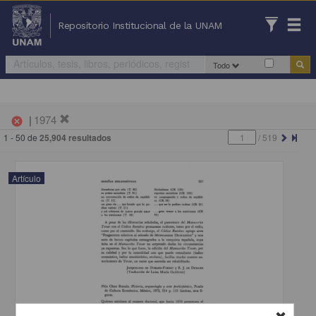
Repositorio Institucional de la UNAM
Todo
|
1974
cancel
1 - 50 de
25,904 resultados
/
519
Artículo