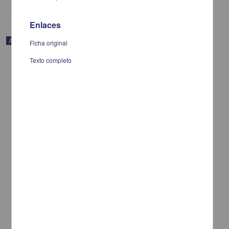
Enlaces
Artículo
Ficha original
Texto completo
Descripción de medicinas en textos dispersos del libro XI de los
Códices Matritense y Florentino
López Austin, Alfredo - Instituto de Investigaciones Históricas,
UNAM
2022-11-07