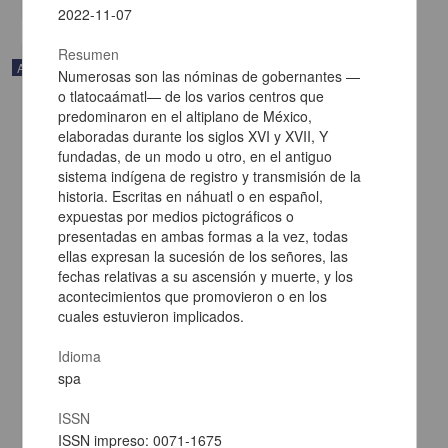
2022-11-07
Resumen
Artículo
Numerosas son las nóminas de gobernantes —
o tlatocaámatl— de los varios centros que
predominaron en el altiplano de México,
elaboradas durante los siglos XVI y XVII, Y
fundadas, de un modo u otro, en el antiguo
sistema indígena de registro y transmisión de la
historia. Escritas en náhuatl o en español,
expuestas por medios pictográficos o
presentadas en ambas formas a la vez, todas
ellas expresan la sucesión de los señores, las
fechas relativas a su ascensión y muerte, y los
acontecimientos que promovieron o en los
cuales estuvieron implicados.
Idioma
Dialectología náhuatl de Morelos: un estudio preliminar
spa
Dakin, Karen - Instituto de Investigaciones Históricas, UNAM
2022-11-07
Artes y Humanidades
ISSN
ISSN impreso: 0071-1675
share