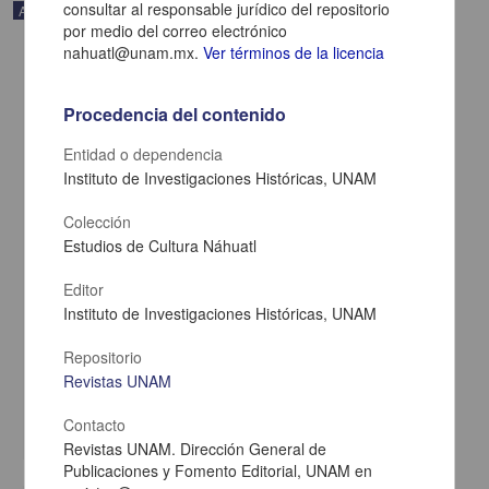
consultar al responsable jurídico del repositorio
Artículo
por medio del correo electrónico
nahuatl@unam.mx.
Ver términos de la licencia
Procedencia del contenido
Entidad o dependencia
Instituto de Investigaciones Históricas, UNAM
Colección
Estudios de Cultura Náhuatl
Editor
Instituto de Investigaciones Históricas, UNAM
Testimonios nahuas sobre la conquista espiritual
León Portilla, Miguel - Instituto de Investigaciones Históricas, UNAM
Repositorio
2022-11-07
Revistas UNAM
Artes y Humanidades
Contacto
share
Revistas UNAM. Dirección General de
Publicaciones y Fomento Editorial, UNAM en