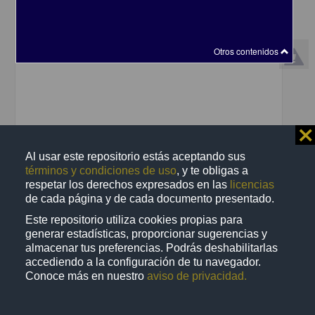
Otros contenidos
⨯
Al usar este repositorio estás aceptando sus
términos y condiciones de uso
, y te obligas a
El Informador
respetar los derechos expresados en las
licencias
1935-12-17
de cada página y de cada documento presentado.
Multidisciplina
Este repositorio utiliza cookies propias para
share
generar estadísticas, proporcionar sugerencias y
almacenar tus preferencias. Podrás deshabilitarlas
accediendo a la configuración de tu navegador.
Conoce más en nuestro
aviso de privacidad.
Publicación periódica