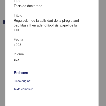
Tipo
share
Tesis de doctorado
Título
Regulacion de la actividad de la piroglutamil
Trabajo de grado
peptidasa II en adenohipofisis: papel de la
TRH
Fecha
1998
Idioma
spa
Enlaces
Ficha original
Texto completo
De medico, poeta y loco ...: aproximacion a las estrategias
discursivas de la lirica popular mexicana
Medina Jaime, Ruben Dario, 1954-
1998