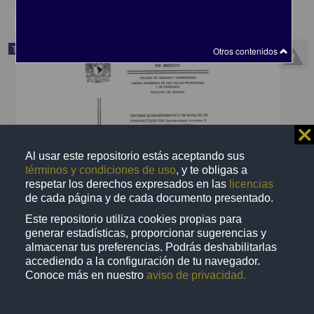
Trabajo de grado
Otros contenidos
⨯
Al usar este repositorio estás aceptando sus
términos y condiciones de uso
, y te obligas a
respetar los derechos expresados en las
licencias
de cada página y de cada documento presentado.
Este repositorio utiliza cookies propias para
generar estadísticas, proporcionar sugerencias y
almacenar tus preferencias. Podrás deshabilitarlas
Sintesis quimioenzimatica de bloques de construccion con
accediendo a la configuración de tu navegador.
Saccharomyces cerquisiae a partir de nitroalquenos
Conoce más en nuestro
aviso de privacidad.
Navarro Ocaña, Arturo, 1959-
1998
Biotecnología y Ciencias Agropecuarias