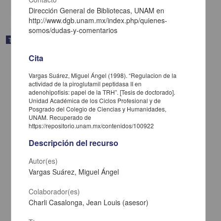
Dirección General de Bibliotecas, UNAM en
http://www.dgb.unam.mx/index.php/quienes-
somos/dudas-y-comentarios
Trabajo de grado
Cita
Vargas Suárez, Miguel Ángel (1998). “Regulacion de la
actividad de la piroglutamil peptidasa II en
adenohipofisis: papel de la TRH”. [Tesis de doctorado].
Unidad Académica de los Ciclos Profesional y de
Posgrado del Colegio de Ciencias y Humanidades,
UNAM. Recuperado de
https://repositorio.unam.mx/contenidos/100922
Descripción del recurso
Autor(es)
Vargas Suárez, Miguel Ángel
El municipio mexicano en el umbral del siglo XXI
Colaborador(es)
García Jimenez, Juan Antonio
Charli Casalonga, Jean Louis (asesor)
1998
Ciencias Sociales y Económicas