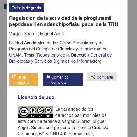
Trabajo de grado
Trabajo de grado
Regulacion de la actividad de la piroglutamil
peptidasa II en adenohipofisis: papel de la TRH
Vargas Suárez, Miguel Ángel
Unidad Académica de los Ciclos Profesional y de
Posgrado del Colegio de Ciencias y Humanidades,
UNAM,
Tesis
(
Repositorio de la Dirección General de
Bibliotecas y Servicios Digitales de Información
)
Ficha
Contenido
share
Compartir
original
completo
Licencia de uso
Tierra y sociedad en Mexico durante el siglo XIX el caso de
Aguascalientes
Gomez Serrano, José de Jesus
La titularidad de los
1998
derechos patrimoniales de
Artes y Humanidades
esta obra pertenece a Vargas Suárez, Miguel
Ángel. Su uso se rige por una licencia Creative
share
Commons BY-NC-ND 4.0 Internacional,