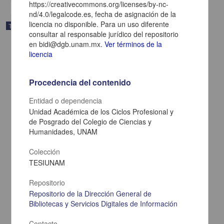
https://creativecommons.org/licenses/by-nc-
nd/4.0/legalcode.es, fecha de asignación de la
licencia no disponible. Para un uso diferente
Trabajo de grado
consultar al responsable jurídico del repositorio
en bidi@dgb.unam.mx.
Ver términos de la
licencia
Procedencia del contenido
Entidad o dependencia
Unidad Académica de los Ciclos Profesional y
de Posgrado del Colegio de Ciencias y
Humanidades, UNAM
Colección
TESIUNAM
Los dialogos del Calepino de Motul: exploraciones en la
historiografia de la otredad
Repositorio
Lema Labadie D Arce, Rose
Repositorio de la Dirección General de
1998
Bibliotecas y Servicios Digitales de Información
Artes y Humanidades
Contacto
share