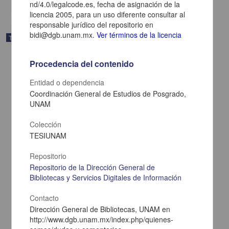
nd/4.0/legalcode.es, fecha de asignación de la
licencia 2005, para un uso diferente consultar al
responsable jurídico del repositorio en
bidi@dgb.unam.mx.
Ver términos de la licencia
Trabajo de grado
Procedencia del contenido
Entidad o dependencia
Coordinación General de Estudios de Posgrado,
UNAM
Colección
TESIUNAM
Repositorio
Repositorio de la Dirección General de
Bibliotecas y Servicios Digitales de Información
Diseño de implantación de una red LAN en el Instituto Nacional de
Investigaciones Agrícolas y Pecuarias campus Uruapan
Contacto
Torres Melgoza, Sergio
Dirección General de Bibliotecas, UNAM en
2005
http://www.dgb.unam.mx/index.php/quienes-
Físico Matemáticas y Ciencias de la Tierra