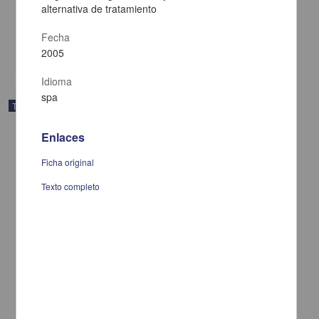
Duarte Aguilar, Hayde Edith
alternativa de tratamiento
2005
Medicina y Ciencias de la Salud
Fecha
share
2005
Idioma
spa
Trabajo de grado
Enlaces
Ficha original
Texto completo
El conocimiento como recurso estratégico