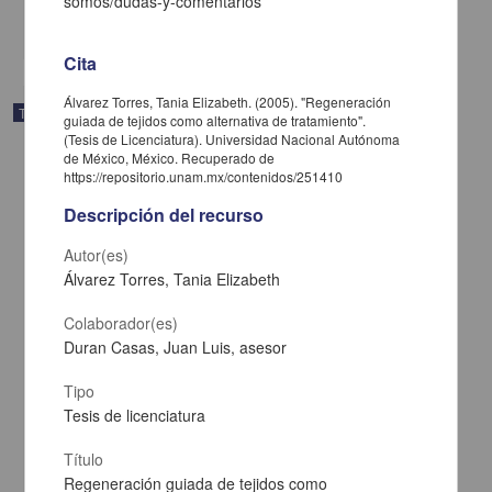
somos/dudas-y-comentarios
share
Cita
Álvarez Torres, Tania Elizabeth. (2005). "Regeneración
Trabajo de grado
guiada de tejidos como alternativa de tratamiento".
(Tesis de Licenciatura). Universidad Nacional Autónoma
de México, México. Recuperado de
https://repositorio.unam.mx/contenidos/251410
Descripción del recurso
Autor(es)
Álvarez Torres, Tania Elizabeth
Colaborador(es)
Duran Casas, Juan Luis, asesor
Tipo
Tesis de licenciatura
Determinar la participacion de enfermeria en la orientacion y
prevencion del inicio de la vida sexual activa en las adolescentes
Título
de Tarecuato
Regeneración guiada de tejidos como