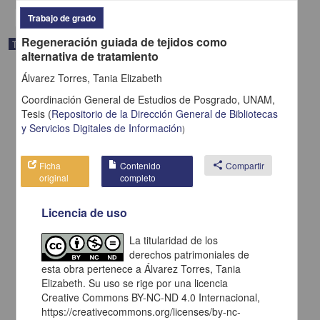
Trabajo de grado
Regeneración guiada de tejidos como
Trabajo de grado
alternativa de tratamiento
Álvarez Torres, Tania Elizabeth
Coordinación General de Estudios de Posgrado, UNAM,
Tesis
(
Repositorio de la Dirección General de Bibliotecas
y Servicios Digitales de Información
)
Ficha
Contenido
share
Compartir
original
completo
Licencia de uso
La titularidad de los
Importancia de la ética profesional en el docente
derechos patrimoniales de
esta obra pertenece a Álvarez Torres, Tania
Jorge Martínez, Mayra Elisa
2005
Elizabeth. Su uso se rige por una licencia
Artes y Humanidades
Creative Commons BY-NC-ND 4.0 Internacional,
https://creativecommons.org/licenses/by-nc-
share