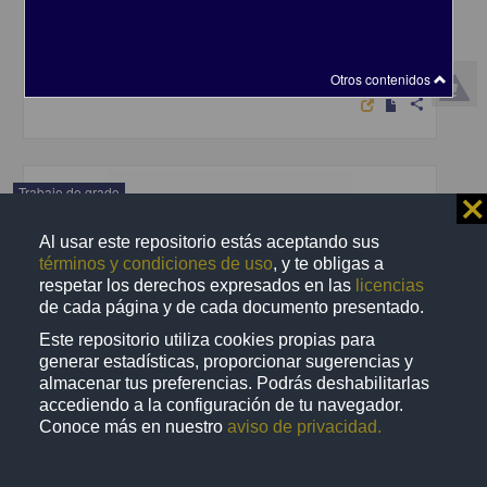
y económica de un proyecto de inversión
Frías Ibarra, Gabriela
2004
Ciencias Sociales y Económicas
Otros contenidos
share
Trabajo de grado
⨯
Al usar este repositorio estás aceptando sus
términos y condiciones de uso
, y te obligas a
respetar los derechos expresados en las
licencias
de cada página y de cada documento presentado.
Este repositorio utiliza cookies propias para
generar estadísticas, proporcionar sugerencias y
almacenar tus preferencias. Podrás deshabilitarlas
accediendo a la configuración de tu navegador.
Conoce más en nuestro
aviso de privacidad.