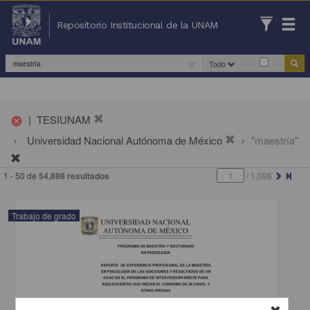
Repositorio Institucional de la UNAM
Todo
|
TESIUNAM
cancel
Universidad Nacional Autónoma de México
"maestría"
1 - 50 de
54,898 resultados
/
1,098
Trabajo de grado