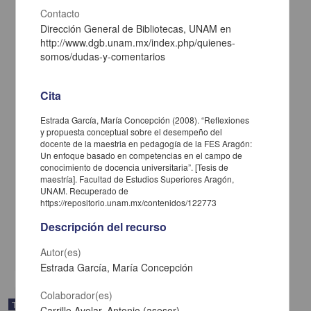
Contacto
Dirección General de Bibliotecas, UNAM en
http://www.dgb.unam.mx/index.php/quienes-
somos/dudas-y-comentarios
Cita
Estrada García, María Concepción (2008). “Reflexiones
y propuesta conceptual sobre el desempeño del
docente de la maestria en pedagogía de la FES Aragón:
La motivacion en los alumnos de la Maestria en Pedagogia de la
Un enfoque basado en competencias en el campo de
ENEP Aragon: una perspectiva psicopedagogica desde un enfoque
conocimiento de docencia universitaria”. [Tesis de
humanista
maestría]. Facultad de Estudios Superiores Aragón,
UNAM. Recuperado de
Ramirez Pantoja, Ana Maria
https://repositorio.unam.mx/contenidos/122773
2003
Artes y Humanidades
Descripción del recurso
Tesis de
maestría
share
Autor(es)
Estrada García, María Concepción
Colaborador(es)
Trabajo de grado
Carrillo Avelar, Antonio (asesor)