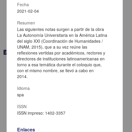
Fecha
Payeras, Javier - Centro de Investigaciones sobre América Latina y
el Caribe, UNAM
2021-02-04
2021-02-05
Multidisciplina
Resumen
share
Las siguientes notas surgen a partir de la obra
La Autonomía Universitaria en la América Latina
del siglo XXI (Coordinación de Humanidades /
UNAM, 2015), que a su vez reúne las
Artículo
reflexiones vertidas por académicos, rectores y
directores de instituciones latinoamericanas en
torno a esa temática durante el coloquio que,
con el mismo nombre, se llevó a cabo en
2014.
Idioma
spa
ISSN
ISSN impreso: 1402-3357
Enlaces