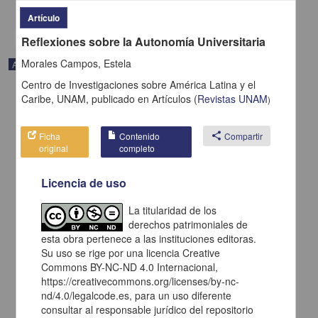
share
Artículo
Reflexiones sobre la Autonomía Universitaria
Morales Campos, Estela
Artículo
Centro de Investigaciones sobre América Latina y el
Caribe, UNAM,
publicado en
Artículos
(
Revistas UNAM
)
Ficha
Contenido
share
Compartir
original
completo
Licencia de uso
La titularidad de los
derechos patrimoniales de
esta obra pertenece a las instituciones editoras.
Su uso se rige por una licencia Creative
Commons BY-NC-ND 4.0 Internacional,
Costa Rica nunca ha tenido una producción poética como ahora
https://creativecommons.org/licenses/by-nc-
Corrales Arias, Adriano - Centro de Investigaciones sobre América
nd/4.0/legalcode.es, para un uso diferente
Latina y el Caribe, UNAM
consultar al responsable jurídico del repositorio
2021-02-05