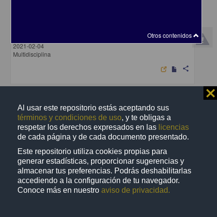
Unión Centroamericana
Archipiélago, Editorial - Centro de Investigaciones sobre América
Otros contenidos
Latina y el Caribe, UNAM
2021-02-04
Multidisciplina
share
⨯
Artículo
Al usar este repositorio estás aceptando sus
términos y condiciones de uso
, y te obligas a
respetar los derechos expresados en las
licencias
de cada página y de cada documento presentado.
Este repositorio utiliza cookies propias para
generar estadísticas, proporcionar sugerencias y
almacenar tus preferencias. Podrás deshabilitarlas
accediendo a la configuración de tu navegador.
Conoce más en nuestro
aviso de privacidad.