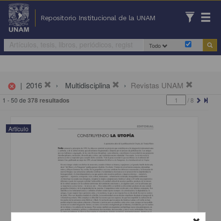
Repositorio Institucional de la UNAM
Todo
|
2016
Multidisciplina
Revistas UNAM
cancel
1 - 50 de
378 resultados
/
8
Artículo