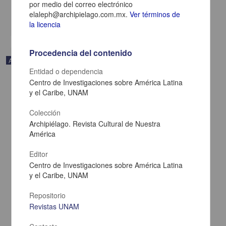
por medio del correo electrónico
Multidisciplina
elaleph@archipielago.com.mx.
Ver términos de
share
la licencia
Procedencia del contenido
Artículo
Entidad o dependencia
Centro de Investigaciones sobre América Latina
y el Caribe, UNAM
Colección
Archipiélago. Revista Cultural de Nuestra
América
Editor
Centro de Investigaciones sobre América Latina
y el Caribe, UNAM
Repositorio
Revistas UNAM
Esplendor y ceniza
Calvo, Guadi - Centro de Investigaciones sobre América Latina y el