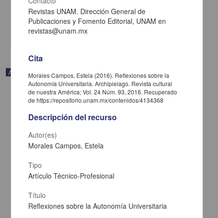
Contacto
Caribe, UNAM
2021-02-05
Revistas UNAM. Dirección General de
Multidisciplina
Publicaciones y Fomento Editorial, UNAM en
revistas@unam.mx
share
Cita
Artículo
Morales Campos, Estela (2016). Reflexiones sobre la
Autonomía Universitaria. Archipielago. Revista cultural
de nuestra América; Vol. 24 Núm. 93, 2016. Recuperado
de https://repositorio.unam.mx/contenidos/4134368
Descripción del recurso
Autor(es)
Morales Campos, Estela
Tipo
Artículo Técnico-Profesional
Título
Reflexiones sobre la Autonomía Universitaria
Esa rareza de tener el pasado enfrente