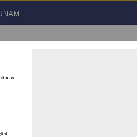
a UNAM
itarias
 29 de
29 resultados
Registro de colección universitaria
Registro de colección universitaria
ital