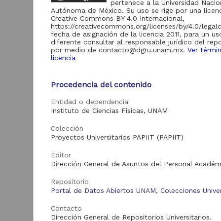
1
pertenece a la Universidad Nacio
Servicios Digitales de
Autónoma de México. Su uso se rige por una licen
Información
Creative Commons BY 4.0 Internacional,
https://creativecommons.org/licenses/by/4.0/legal
fecha de asignación de la licencia 2011, para un us
diferente consultar al responsable jurídico del repo
por medio de contacto@dgru.unam.mx.
Ver térmi
Acervo
licencia
Colecciones
I
Universitarias
28
Procedencia del contenido
a
Digitales
c
Entidad o dependencia
c
Tesis
1
-
Instituto de Ciencias Físicas, UNAM
A
A
Colección
2
Proyectos Universitarios PAPIIT (PAPIIT)
Tipo de
F
d
recurso
Editor
Dirección General de Asuntos del Personal Académ
Registro de
colección
28
Repositorio
universitaria
Portal de Datos Abiertos UNAM, Colecciones Univer
Trabajo de grado
1
Contacto
Dirección General de Repositorios Universitarios.