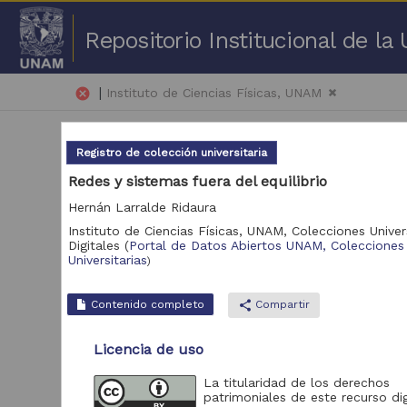
Repositorio Institucional de l
|
cancel
Instituto de Ciencias Físicas, UNAM
Registro de colección universitaria
Redes y sistemas fuera del equilibrio
Hernán Larralde Ridaura
Instituto de Ciencias Físicas, UNAM,
Colecciones Univers
1 -
Digitales
(
Portal de Datos Abiertos UNAM, Colecciones
Universitarias
)
Repositorio
Contenido completo
share
Compartir
Portal de Datos
Abiertos UNAM,
28
Colecciones
Licencia de uso
Universitarias
Repositorio de la
La titularidad de los derechos
Dirección General de
patrimoniales de este recurso dig
Bibliotecas y