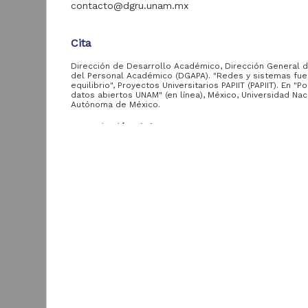
contacto@dgru.unam.mx
Tipo de
contenido
Cita
Registro de
Dirección de Desarrollo Académico, Dirección General 
del Personal Académico (DGAPA). "Redes y sistemas fue
colección de
28
equilibrio", Proyectos Universitarios PAPIIT (PAPIIT). En "P
proyectos
datos abiertos UNAM" (en línea), México, Universidad Nac
Autónoma de México.
Tesis de maestría
1
Descripción del recurso
Autor(es)
Entidad
Hernán Larralde Ridaura
aportante
de la UNAM
E
Colaborador(es)
d
Hernán Larralde Ridaura
e
Instituto de Ciencias
29
f
Tipo
Físicas, UNAM
G
Registro de colección de proyectos
A
A
Título
A
Redes y sistemas fuera del equilibrio
2
Área de
F
conocimiento
d
Fecha