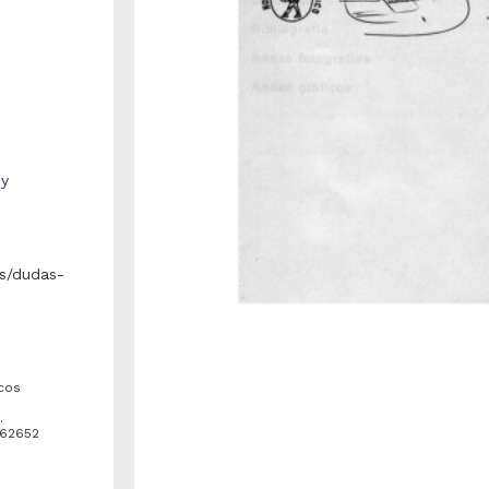
 y
s/dudas-
acos
.
162652