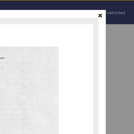
Inicio
Normatividad
igitales de Información
2013
 en clinicas y/o hospitales"
Todo
.
 nuevamente (
ir a la pagina de inicio
).
vamente la selección de facetas (
ir a