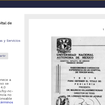
a UNAM
ital de
Repositorio de la Dirección General de Bibliotecas y Servicios D
ón General de Estudios de Posgrado, UNAM
"diseño eléctrico
s y Servicios
rtir
o se encontraron registros
enece a
recomienda realizar una de las siguientes acciones:
uso se
 4.0
es/by-nc-
Eliminar los filtros de opciones avanzadas y realizar la búsqueda
encia no
ponsable
Debido a que el enlace posiblemente haya caducado, realizar nue
términos
la pagina de inicio
).