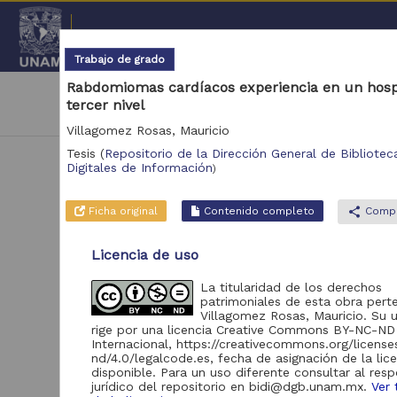
Repositorio Institucional de l
Trabajo de grado
Rabdomiomas cardíacos experiencia en un hosp
|
cancel
Universidad Nacional Autónoma de México
tercer nivel
Medicina y Ciencias de la Salud
Coordinaci
Villagomez Rosas, Mauricio
Tesis
(
Repositorio de la Dirección General de Biblioteca
Digitales de Información
)
Ficha original
Contenido completo
share
Compa
Licencia de uso
N
La titularidad de los derechos
patrimoniales de esta obra pert
Se 
Villagomez Rosas, Mauricio. Su 
rige por una licencia Creative Commons BY-NC-ND
Internacional, https://creativecommons.org/licens
nd/4.0/legalcode.es, fecha de asignación de la lic
disponible. Para un uso diferente consultar al res
jurídico del repositorio en bidi@dgb.unam.mx.
Ver 