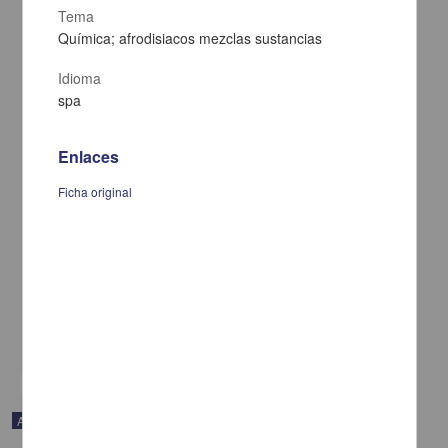
Tema
Química; afrodisiacos mezclas sustancias
Idioma
spa
Enlaces
Ficha original
En voz de Rafael Cadenas
Cadenas, Rafael - Coordinación de Difusión Cultural, UNAM
2023-04-25
Artes y Humanidades
share
Audio