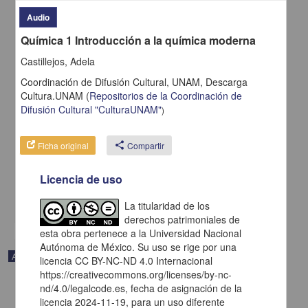
Audio
Química 1 Introducción a la química moderna
Castillejos, Adela
Coordinación de Difusión Cultural, UNAM,
Descarga
Cultura.UNAM
(
Repositorios de la Coordinación de
Difusión Cultural "CulturaUNAM"
)
En voz de Rosa Montero
Ficha original
share
Compartir
Montero, Rosa - Coordinación de Difusión Cultural, UNAM
2023-05-11
Licencia de uso
Artes y Humanidades
share
La titularidad de los
derechos patrimoniales de
esta obra pertenece a la Universidad Nacional
Autónoma de México. Su uso se rige por una
Audio
licencia CC BY-NC-ND 4.0 Internacional
https://creativecommons.org/licenses/by-nc-
nd/4.0/legalcode.es, fecha de asignación de la
licencia 2024-11-19, para un uso diferente