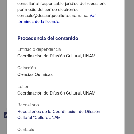
consultar al responsable jurídico del repositorio
por medio del correo electrónico
contacto@descargacultura.unam.mx.
Ver
términos de la licencia
Procedencia del contenido
Entidad o dependencia
Coordinación de Difusión Cultural, UNAM
En voz de Manuel Rivas
Colección
Rivas, Manuel - Coordinación de Difusión Cultural, UNAM
Ciencias Químicas
2023-05-11
Artes y Humanidades
Editor
share
Coordinación de Difusión Cultural, UNAM
Repositorio
Repositorios de la Coordinación de Difusión
Audio
Cultural "CulturaUNAM"
Contacto