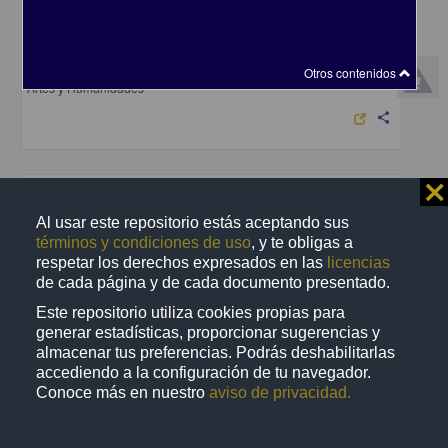
En voz de Álvaro Uribe
Uribe, Álvaro - Coordinación de Difusión Cultural, UNAM
2023-04-25
Otros contenidos
Artes y Humanidades
share
⨯
Audio
Al usar este repositorio estás aceptando sus
términos y condiciones de uso
, y te obligas a
respetar los derechos expresados en las
licencias
de cada página y de cada documento presentado.
Este repositorio utiliza cookies propias para
generar estadísticas, proporcionar sugerencias y
almacenar tus preferencias. Podrás deshabilitarlas
accediendo a la configuración de tu navegador.
Conoce más en nuestro
aviso de privacidad.