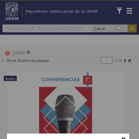
Repositorio Institucional de la UNAM
Todo
|
2009
cancel
1 - 50 de
33,943 resultados
/
679
Audio