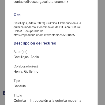
contacto@descargacultura.unam.mx
Cita
Castillejos, Adela (2009). Química 1 Introducción a la
química moderna. Coordinación de Difusión Cultural,
UNAM. Recuperado de
https://repositorio.unam.mx/contenidos/5060185
Descripción del recurso
Autor(es)
En voz de Gustavo Sainz
Castillejos, Adela
Sainz, Gustavo - Coordinación de Difusión Cultural, UNAM
2023-05-11
Colaborador(es)
Artes y Humanidades
Henry, Guillermo
share
Tipo
Cápsula
Audio
Título
Química 1 Introducción a la química moderna