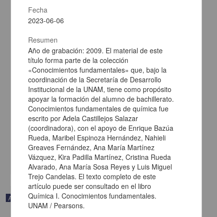
Fecha
2023-06-06
Resumen
Año de grabación: 2009. El material de este
título forma parte de la colección
«Conocimientos fundamentales» que, bajo la
coordinación de la Secretaría de Desarrollo
Institucional de la UNAM, tiene como propósito
apoyar la formación del alumno de bachillerato.
Conocimientos fundamentales de química fue
En voz de Xavier Velasco
escrito por Adela Castillejos Salazar
(coordinadora), con el apoyo de Enrique Bazúa
Velasco, Xavier - Coordinación de Difusión Cultural, UNAM
2023-05-11
Rueda, Maribel Espinoza Hernández, Nahieli
Artes y Humanidades
Greaves Fernández, Ana María Martínez
Vázquez, Kira Padilla Martínez, Cristina Rueda
share
Alvarado, Ana María Sosa Reyes y Luis Miguel
Trejo Candelas. El texto completo de este
artículo puede ser consultado en el libro
Química I. Conocimientos fundamentales.
Audio
UNAM / Pearsons.