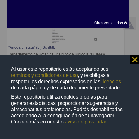
Otros contenidos
"Anoda cristata" (L.) Schltdl.
Departamento de Botánica, Instituto de Biología (IBUNAM)
⨯
1890
Biología y Química
Al usar este repositorio estás aceptando sus
share
términos y condiciones de uso
, y te obligas a
respetar los derechos expresados en las
licencias
de cada página y de cada documento presentado.
Este repositorio utiliza cookies propias para
Registro de colección universitaria
generar estadísticas, proporcionar sugerencias y
almacenar tus preferencias. Podrás deshabilitarlas
accediendo a la configuración de tu navegador.
Conoce más en nuestro
aviso de privacidad.