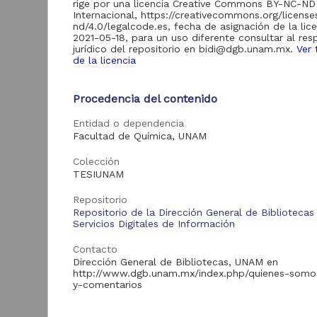
rige por una licencia Creative Commons BY-NC-ND
Internacional, https://creativecommons.org/licens
nd/4.0/legalcode.es, fecha de asignación de la lic
Acervo
2021-05-18, para un uso diferente consultar al re
jurídico del repositorio en bidi@dgb.unam.mx.
Ver 
de la licencia
Tesis
65,920
Procedencia del contenido
D
Tipo de
Entidad o dependencia
recurso
Facultad de Química, UNAM
Trabajo de grado
65,920
R
Colección
C
TESIUNAM
1
B
Repositorio
Repositorio de la Dirección General de Bibliotecas
Tipo de
Servicios Digitales de Información
contenido
Contacto
Tesis de licenciatura
48,277
Dirección General de Bibliotecas, UNAM en
http://www.dgb.unam.mx/index.php/quienes-somo
Tesis de maestría
10,869
y-comentarios
Tesis de doctorado
4,315
Tra