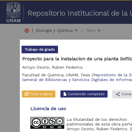
Repositorio Institucional de l
|
cancel
Biología y Química
Tesis
Trabajo de grado
Proyecto para la instalacion de una planta liofil
Arroyo Osorio, Ruben Federico
Facultad de Química, UNAM,
Tesis
(
Repositorio de la D
59,
General de Bibliotecas y Servicios Digitales de Informa
Repositorio
Tra
Ficha original
Contenido completo
share
Compa
Repositorio de la
65,920
Dirección General
Licencia de uso
de Bibliotecas y
Servicios Digitales
La titularidad de los derechos
de Información
patrimoniales de esta obra pert
Arroyo Osorio, Ruben Federico. 