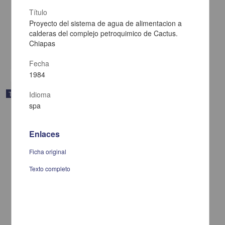
julio a diciembre de 1982 y su aplicacion en la clinica de pequenas
especies
Título
Manterola Granados, Matilde
Proyecto del sistema de agua de alimentacion a
1984
calderas del complejo petroquimico de Cactus.
Medicina y Ciencias de la Salud
Chiapas
share
Fecha
1984
Trabajo de grado
Idioma
spa
Enlaces
Ficha original
Texto completo