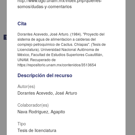
http://www.dgb.unam.mx/index.php/quienes-
Medicina y Ciencias de la Salud
somos/dudas-y-comentarios
share
Cita
Dorantes Acevedo, José Arturo. (1984). "Proyecto del
Trabajo de grado
sistema de agua de alimentacion a calderas del
complejo petroquimico de Cactus. Chiapas". (Tesis de
Licenciatura). Universidad Nacional Autónoma de
México, Facultad de Estudios Superiores Cuautitlán,
UNAM. Recuperado de
https://repositorio.unam.mx/contenidos/3513654
Descripción del recurso
Autor(es)
Dorantes Acevedo, José Arturo
Colaborador(es)
Nava Rodriguez, Agapito
Tipo
Alteraciones cardio vasculares observadas en necropsias de
Tesis de licenciatura
canideos, realizadas en el laboratorio de aptologia de la FES-C de