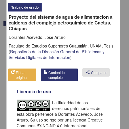
share
Trabajo de grado
Proyecto del sistema de agua de alimentacion a
calderas del complejo petroquimico de Cactus.
Trabajo de grado
Chiapas
Dorantes Acevedo, José Arturo
Facultad de Estudios Superiores Cuautitlán, UNAM,
Tesis
(
Repositorio de la Dirección General de Bibliotecas y
Servicios Digitales de Información
)
Ficha
Contenido
share
Compartir
original
completo
Licencia de uso
La titularidad de los
derechos patrimoniales de
Manual de formulacion de raciones para cerdos
esta obra pertenece a Dorantes Acevedo, José
Moreno Ibarra, Ricardo
1984
Arturo. Su uso se rige por una licencia Creative
Medicina y Ciencias de la Salud
Commons BY-NC-ND 4.0 Internacional,