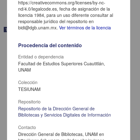
https://creativecommons.org/licenses/by-nc-
share
nd/4.0/legalcode.es, fecha de asignación de la
licencia 1984, para un uso diferente consultar al
responsable jurídico del repositorio en
bidi@dgb.unam.mx.
Ver términos de la licencia
Trabajo de grado
Procedencia del contenido
Entidad o dependencia
Facultad de Estudios Superiores Cuautitlán,
UNAM
Colección
TESIUNAM
Repositorio
Repositorio de la Dirección General de
Bibliotecas y Servicios Digitales de Información
Evaluacion de la eficiencia productiva de un rebano caprino (varias
razas) de segundo parto en Jilotepec, Edo. de Mexico
Contacto
Pineda Sanchez, Edmundo
Dirección General de Bibliotecas, UNAM en
1984