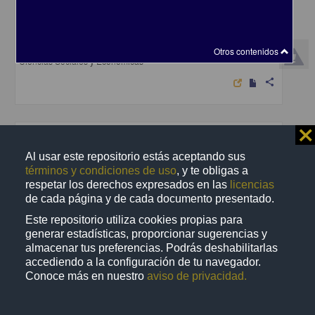
La auditoria a los sistemas automatizados de registro
Martinez Sanchez, Enrique
1984
Otros contenidos
Ciencias Sociales y Económicas
share
⨯
Trabajo de grado
Al usar este repositorio estás aceptando sus
términos y condiciones de uso
, y te obligas a
respetar los derechos expresados en las
licencias
de cada página y de cada documento presentado.
Este repositorio utiliza cookies propias para
generar estadísticas, proporcionar sugerencias y
almacenar tus preferencias. Podrás deshabilitarlas
accediendo a la configuración de tu navegador.
Conoce más en nuestro
aviso de privacidad.