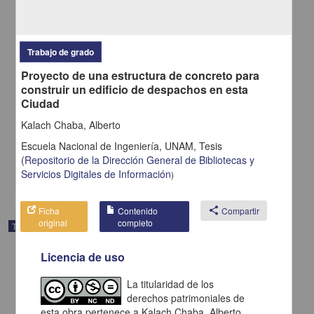
Trabajo de grado
Proyecto de una estructura de concreto para
construir un edificio de despachos en esta
Proyecto de una estructura de concreto para construir un edificio de
Ciudad
despachos en esta Ciudad
Kalach Chaba, Alberto
Kalach Chaba, Alberto
1951
Escuela Nacional de Ingeniería, UNAM,
Tesis
Ingenierías
(
Repositorio de la Dirección General de Bibliotecas y
share
Servicios Digitales de Información
)
Ficha
Contenido
share
Compartir
original
completo
Trabajo de grado
Licencia de uso
La titularidad de los
derechos patrimoniales de
esta obra pertenece a Kalach Chaba, Alberto.