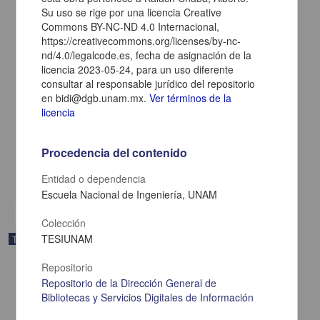
Su uso se rige por una licencia Creative
Commons BY-NC-ND 4.0 Internacional,
https://creativecommons.org/licenses/by-nc-
nd/4.0/legalcode.es, fecha de asignación de la
licencia 2023-05-24, para un uso diferente
consultar al responsable jurídico del repositorio
en bidi@dgb.unam.mx.
Ver términos de la
licencia
Estudio hidrológico del sistema del Río Tilostoc, Edo. de México
Ibañez Parkman, Francisco
1944
Procedencia del contenido
Ingenierías
Entidad o dependencia
share
Escuela Nacional de Ingeniería, UNAM
Colección
TESIUNAM
Trabajo de grado
Repositorio
Repositorio de la Dirección General de
Bibliotecas y Servicios Digitales de Información