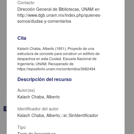
Contacto
Dirección General de Bibliotecas, UNAM en
http://www.dgb.unam.mx/index.php/quienes-
somos/dudas-y-comentarios
Cita
Kalach Chaba, Alberto (1951). Proyecto de una
estructura de concreto para construir un edificio de
[Estructura para el cruzamiento del canal principal de la Presa del
despachos en esta Ciudad. Escuela Nacional de
Valsequillo, Puebla con la barranca de Tecuanatla]
Ingeniería, UNAM. Recuperado de
Izquierdo González, Heriberto
https://repositorio.unam.mx/contenidos/3682494
1944
Ingenierías
Descripción del recurso
share
Autor(es)
Kalach Chaba, Alberto
Identificador del autor
Trabajo de grado
Kalach Chaba, Alberto,::si::SinIdentificador
Tipo
Tesis de licenciatura