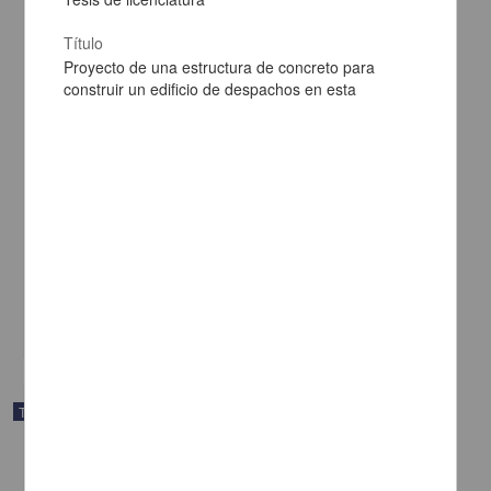
Título
Proyecto de una estructura de concreto para
construir un edificio de despachos en esta
Ciudad
Fecha
1951
Idioma
[Construcción del malecón del Puerto de Acapulco]
spa
Colin Osanto, Enrique
1943
Ingenierías
Enlaces
share
Ficha original
Texto completo
Trabajo de grado