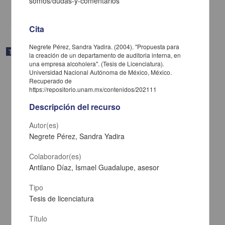
somos/dudas-y-comentarios
share
Cita
Negrete Pérez, Sandra Yadira. (2004). "Propuesta para
Trabajo de grado
la creación de un departamento de auditoria interna, en
una empresa alcoholera". (Tesis de Licenciatura).
Universidad Nacional Autónoma de México, México.
Recuperado de
https://repositorio.unam.mx/contenidos/202111
Descripción del recurso
Autor(es)
Negrete Pérez, Sandra Yadira
Colaborador(es)
Antilano Díaz, Ismael Guadalupe, asesor
Tipo
Tesis de licenciatura
Determinar la participacion de enfermeria en la orientacion y
prevencion del inicio de la vida sexual activa en las adolescentes
de Tarecuato
Título