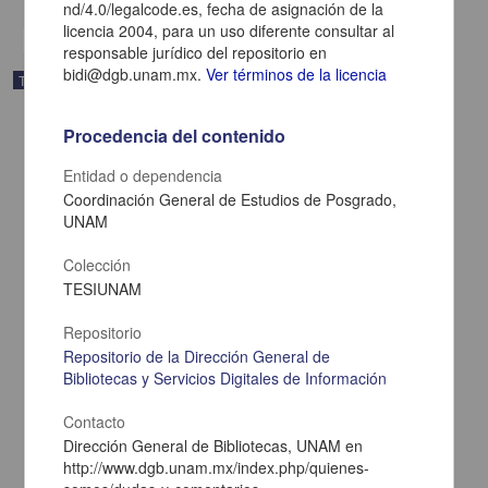
nd/4.0/legalcode.es, fecha de asignación de la
licencia 2004, para un uso diferente consultar al
responsable jurídico del repositorio en
bidi@dgb.unam.mx.
Ver términos de la licencia
Trabajo de grado
Procedencia del contenido
Entidad o dependencia
Coordinación General de Estudios de Posgrado,
UNAM
Colección
TESIUNAM
Repositorio
Repositorio de la Dirección General de
Bibliotecas y Servicios Digitales de Información
Diseño de implantación de una red LAN en el Instituto Nacional de
Investigaciones Agrícolas y Pecuarias campus Uruapan
Contacto
Torres Melgoza, Sergio
Dirección General de Bibliotecas, UNAM en
2005
http://www.dgb.unam.mx/index.php/quienes-
Físico Matemáticas y Ciencias de la Tierra