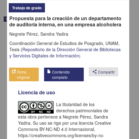
Trabajo de grado
Propuesta para la creación de un departamento
Trabajo de grado
de auditoria interna, en una empresa alcoholera
Negrete Pérez, Sandra Yadira
Coordinación General de Estudios de Posgrado, UNAM,
Tesis
(
Repositorio de la Dirección General de Bibliotecas
y Servicios Digitales de Información
)
Ficha
Contenido
share
Compartir
original
completo
Licencia de uso
La titularidad de los
Importancia de la ética profesional en el docente
derechos patrimoniales de
esta obra pertenece a Negrete Pérez, Sandra
Jorge Martínez, Mayra Elisa
2005
Yadira. Su uso se rige por una licencia Creative
Artes y Humanidades
Commons BY-NC-ND 4.0 Internacional,
https://creativecommons.org/licenses/by-nc-
share