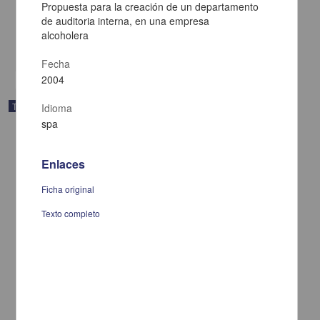
Duarte Aguilar, Hayde Edith
Propuesta para la creación de un departamento
2005
de auditoria interna, en una empresa
Medicina y Ciencias de la Salud
alcoholera
share
Fecha
2004
Trabajo de grado
Idioma
spa
Enlaces
Ficha original
Texto completo
El conocimiento como recurso estratégico