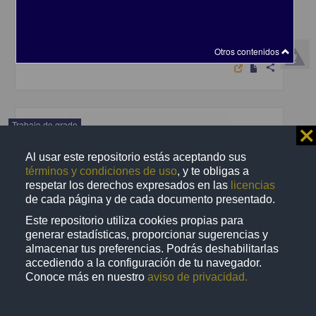
y económica de un proyecto de inversión
Frías Ibarra, Gabriela
2004
Ciencias Sociales y Económicas
Otros contenidos
share
Trabajo de grado
⨯
Al usar este repositorio estás aceptando sus
términos y condiciones de uso
, y te obligas a
respetar los derechos expresados en las
licencias
de cada página y de cada documento presentado.
Este repositorio utiliza cookies propias para
generar estadísticas, proporcionar sugerencias y
almacenar tus preferencias. Podrás deshabilitarlas
accediendo a la configuración de tu navegador.
Conoce más en nuestro
aviso de privacidad.