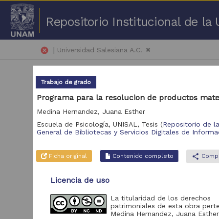
Repositorio Institucional de l
|
cancel
Universidad Salesiana A.C.
Trabajo de grado
Programa para la resolucion de productos mat
Medina Hernandez, Juana Esther
Escuela de Psicología, UNISAL,
Tesis
(
Repositorio de l
401
General de Bibliotecas y Servicios Digitales de Informa
Repositorio
Tra
Ficha original
Contenido completo
share
Compa
Repositorio de la
443
Dirección General de
Licencia de uso
Bibliotecas y Servicios
Digitales de
La titularidad de los derechos
Información
patrimoniales de esta obra pert
Medina Hernandez, Juana Esther