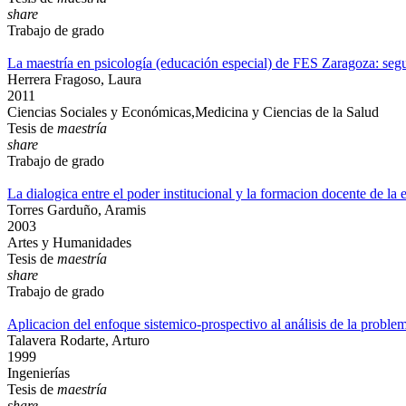
share
Trabajo de grado
La maestría en psicología (educación especial) de FES Zaragoza: seg
Herrera Fragoso, Laura
2011
Ciencias Sociales y Económicas,Medicina y Ciencias de la Salud
Tesis de
maestría
share
Trabajo de grado
La dialogica entre el poder institucional y la formacion docente de
Torres Garduño, Aramis
2003
Artes y Humanidades
Tesis de
maestría
share
Trabajo de grado
Aplicacion del enfoque sistemico-prospectivo al análisis de la probl
Talavera Rodarte, Arturo
1999
Ingenierías
Tesis de
maestría
share