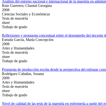
Análisis del entorno nacional e internacional de la maestría en admini
Ruiz Guerrero, Chantal Georgina
2008
Ciencias Sociales y Económicas
Tesis de
maestría
share
Trabajo de grado
Reflexiones y propuesta conceptual sobre el desempeño del docente 
Estrada García, María Concepción
2008
Artes y Humanidades
Tesis de
maestría
share
Trabajo de grado
Propuesta de producción escrita desde la perspectiva del enfoque c
Rodríguez Cabañas, Susana
2009
Artes y Humanidades
Tesis de
maestría
share
Trabajo de grado
Nivel de calidad de las tesis de la maestría en enfermería a partir del