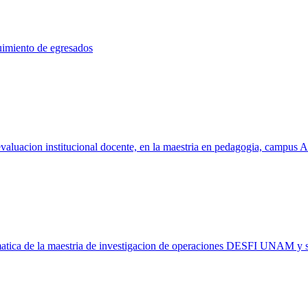
uimiento de egresados
 la evaluacion institucional docente, en la maestria en pedagogia, ca
ematica de la maestria de investigacion de operaciones DESFI UNAM y su