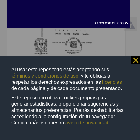
Otros contenidos
⨯
Propagacion vegetativa por estacas de especies dominantes de la
Al usar este repositorio estás aceptando sus
reserva del Pedregal de San Angel
términos y condiciones de uso
, y te obligas a
Ramos Palacios, Carlos Renato
respetar los derechos expresados en las
licencias
2001
de cada página y de cada documento presentado.
Biología y Química
Este repositorio utiliza cookies propias para
share
generar estadísticas, proporcionar sugerencias y
almacenar tus preferencias. Podrás deshabilitarlas
accediendo a la configuración de tu navegador.
Conoce más en nuestro
aviso de privacidad.
Trabajo de grado