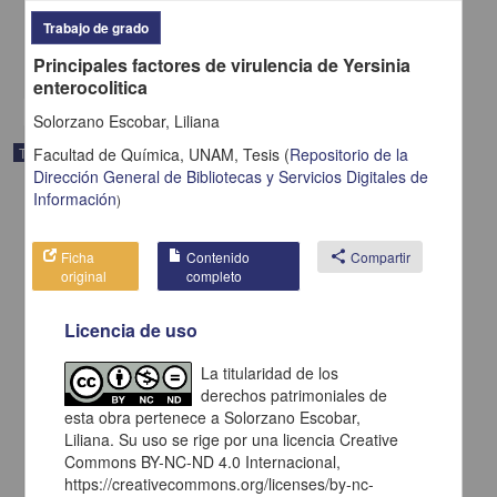
2001
Trabajo de grado
Biología y Química
Principales factores de virulencia de Yersinia
share
enterocolitica
Solorzano Escobar, Liliana
Trabajo de grado
Facultad de Química, UNAM,
Tesis
(
Repositorio de la
Dirección General de Bibliotecas y Servicios Digitales de
Información
)
Ficha
Contenido
share
Compartir
original
completo
Licencia de uso
La titularidad de los
derechos patrimoniales de
esta obra pertenece a Solorzano Escobar,
Liliana. Su uso se rige por una licencia Creative
Commons BY-NC-ND 4.0 Internacional,
Evaluación de crecimiento de la carpa Cyprynus carpio (Linnaeus,
https://creativecommons.org/licenses/by-nc-
1758) en un embalse fertilizado con cerdaza