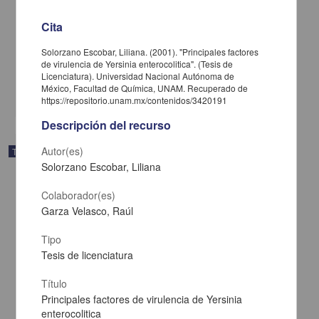
Programa de reforestacion en la reserva de la biosfera Santuario
de la mariposa Monarca en el ejido El Rosario, estado de
Cita
Michoacan
Vega López, Sergio Emmanuel
Solorzano Escobar, Liliana. (2001). "Principales factores
2001
de virulencia de Yersinia enterocolitica". (Tesis de
Biología y Química
Licenciatura). Universidad Nacional Autónoma de
México, Facultad de Química, UNAM. Recuperado de
share
https://repositorio.unam.mx/contenidos/3420191
Descripción del recurso
Autor(es)
Trabajo de grado
Solorzano Escobar, Liliana
Colaborador(es)
Garza Velasco, Raúl
Tipo
Tesis de licenciatura
Título
Principales factores de virulencia de Yersinia
enterocolitica