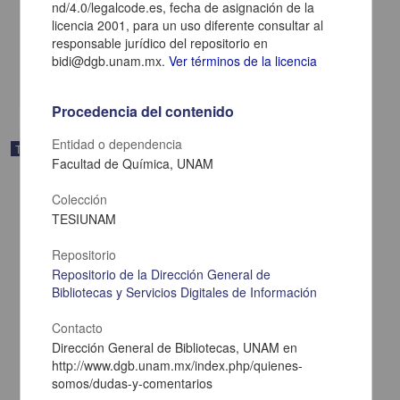
nd/4.0/legalcode.es, fecha de asignación de la
Gonzalez Yañez, Javier
licencia 2001, para un uso diferente consultar al
2001
responsable jurídico del repositorio en
Biología y Química
bidi@dgb.unam.mx.
Ver términos de la licencia
share
Procedencia del contenido
Entidad o dependencia
Trabajo de grado
Facultad de Química, UNAM
Colección
TESIUNAM
Repositorio
Repositorio de la Dirección General de
Bibliotecas y Servicios Digitales de Información
Contacto
Dirección General de Bibliotecas, UNAM en
http://www.dgb.unam.mx/index.php/quienes-
somos/dudas-y-comentarios