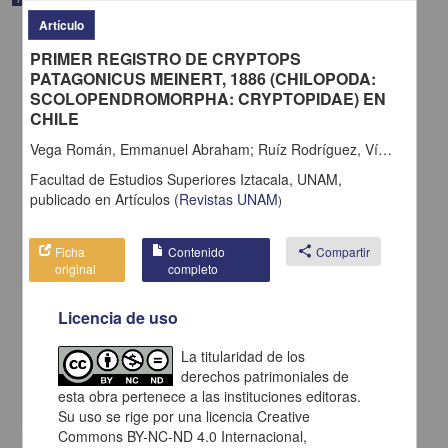
Artículo
PRIMER REGISTRO DE CRYPTOPS
PATAGONICUS MEINERT, 1886 (CHILOPODA:
SCOLOPENDROMORPHA: CRYPTOPIDAE) EN
CHILE
Vega Román, Emmanuel Abraham; Ruíz Rodríguez, Víctor Hugo; Soto Saravia, Ricardo Antonio
Facultad de Estudios Superiores Iztacala, UNAM,
publicado en
Artículos
(
Revistas UNAM
)
Ficha
Contenido
share
Compartir
original
completo
En voz de Alejandro Albarrán Polanco
Albarrán Polanco, Alejandro - Coordinación de Difusión Cultural,
Licencia de uso
UNAM
2022-05-07
La titularidad de los
Artes y Humanidades
derechos patrimoniales de
share
esta obra pertenece a las instituciones editoras.
Su uso se rige por una licencia Creative
Commons BY-NC-ND 4.0 Internacional,