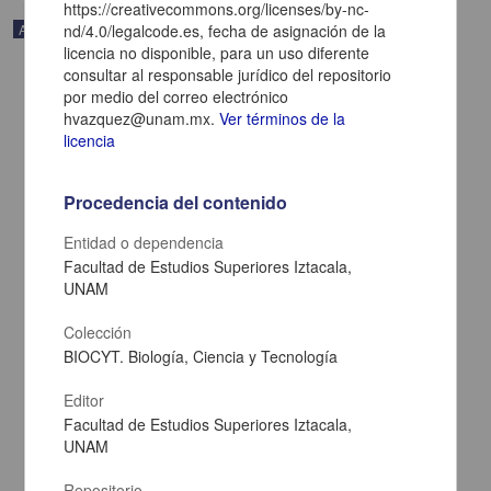
https://creativecommons.org/licenses/by-nc-
Audio
nd/4.0/legalcode.es, fecha de asignación de la
licencia no disponible, para un uso diferente
consultar al responsable jurídico del repositorio
por medio del correo electrónico
hvazquez@unam.mx.
Ver términos de la
licencia
Procedencia del contenido
Entidad o dependencia
Facultad de Estudios Superiores Iztacala,
UNAM
Colección
La ciencia y la tecnología
BIOCYT. Biología, Ciencia y Tecnología
Alagón Cano, Alejandro; Olivé, León; Fernández Zayas, José Luis -
Coordinación de Difusión Cultural, UNAM
Editor
2022-05-05
Facultad de Estudios Superiores Iztacala,
Artes y Humanidades
UNAM
share
Repositorio