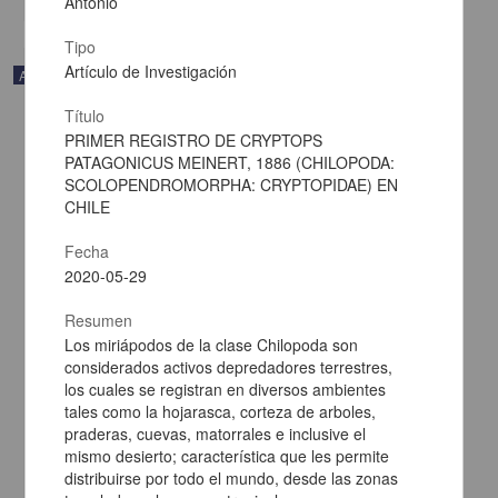
Antonio
Tipo
Artículo de Investigación
Audio
Título
PRIMER REGISTRO DE CRYPTOPS
PATAGONICUS MEINERT, 1886 (CHILOPODA:
SCOLOPENDROMORPHA: CRYPTOPIDAE) EN
CHILE
Fecha
2020-05-29
Resumen
Los miriápodos de la clase Chilopoda son
considerados activos depredadores terrestres,
los cuales se registran en diversos ambientes
Historia 6. La Edad Media europea
tales como la hojarasca, corteza de arboles,
Bautista y Lugo, Gibrán - Coordinación de Difusión Cultural, UNAM
praderas, cuevas, matorrales e inclusive el
2021-11-05
mismo desierto; característica que les permite
Artes y Humanidades
distribuirse por todo el mundo, desde las zonas
share