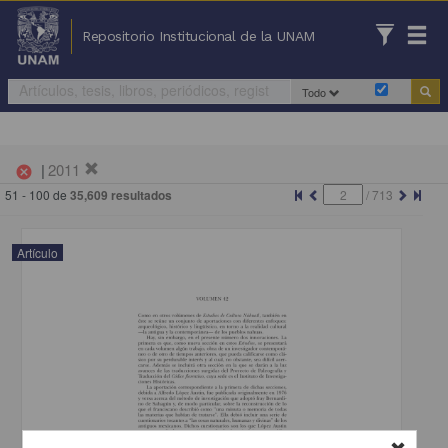
Repositorio Institucional de la UNAM
Todo
|
2011
cancel
51 - 100 de
35,609 resultados
/
713
Artículo