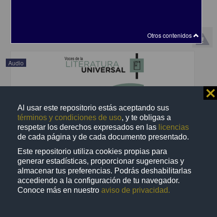
2021-06-27
Artes y Humanidades
share
Otros contenidos
Audio
⨯
Al usar este repositorio estás aceptando sus
términos y condiciones de uso
, y te obligas a
respetar los derechos expresados en las
licencias
de cada página y de cada documento presentado.
Este repositorio utiliza cookies propias para
generar estadísticas, proporcionar sugerencias y
almacenar tus preferencias. Podrás deshabilitarlas
accediendo a la configuración de tu navegador.
Conoce más en nuestro
aviso de privacidad.
El Horla
Maupassant, Guy de - Coordinación de Difusión Cultural, UNAM