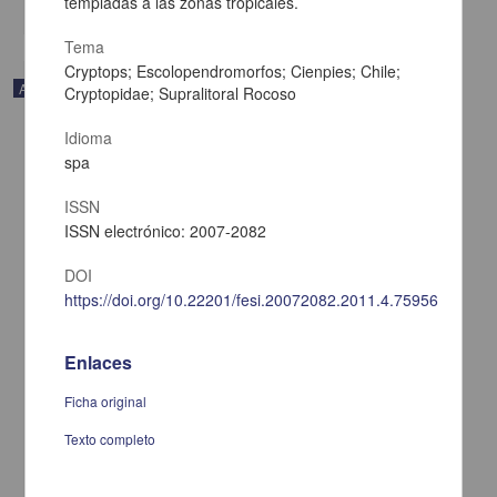
templadas a las zonas tropicales.
Tema
Cryptops; Escolopendromorfos; Cienpies; Chile;
Audio
Cryptopidae; Supralitoral Rocoso
Idioma
spa
ISSN
ISSN electrónico: 2007-2082
DOI
https://doi.org/10.22201/fesi.20072082.2011.4.75956
Enlaces
Ficha original
Los pueblos originarios: historia y actualidad
Medina Hernández, Andrés; López Austin, Alfredo - Coordinación
Texto completo
de Difusión Cultural, UNAM
2021-10-15
Artes y Humanidades