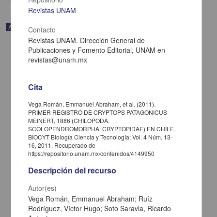
Revistas UNAM
Audio
Contacto
Revistas UNAM. Dirección General de
Publicaciones y Fomento Editorial, UNAM en
revistas@unam.mx
Cita
Vega Román, Emmanuel Abraham, et al. (2011).
PRIMER REGISTRO DE CRYPTOPS PATAGONICUS
MEINERT, 1886 (CHILOPODA:
SCOLOPENDROMORPHA: CRYPTOPIDAE) EN CHILE.
BIOCYT Biología Ciencia y Tecnología; Vol. 4 Núm. 13-
16, 2011. Recuperado de
https://repositorio.unam.mx/contenidos/4149950
El porvenir de los mexicanos
Descripción del recurso
Adler-Lomnitz, Larissa - Coordinación de Difusión Cultural, UNAM
Autor(es)
2022-05-05
Artes y Humanidades
Vega Román, Emmanuel Abraham; Ruíz
Rodríguez, Víctor Hugo; Soto Saravia, Ricardo
share