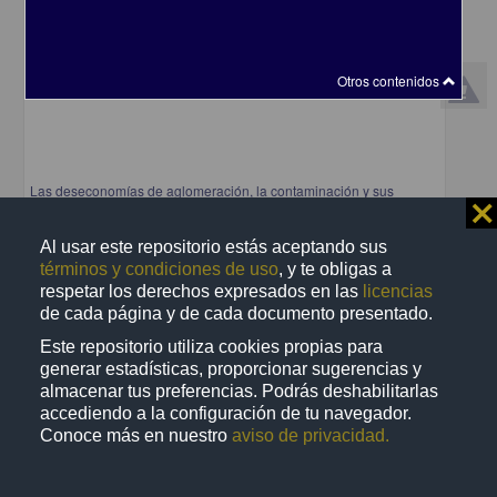
Otros contenidos
Las deseconomías de aglomeración, la contaminación y sus
⨯
efectos en la salud de la Zona Metropolitana del Valle de México
Mejia Reyes, Alberto
Al usar este repositorio estás aceptando sus
2015
términos y condiciones de uso
, y te obligas a
Ciencias Sociales y Económicas
respetar los derechos expresados en las
licencias
share
de cada página y de cada documento presentado.
Este repositorio utiliza cookies propias para
generar estadísticas, proporcionar sugerencias y
almacenar tus preferencias. Podrás deshabilitarlas
Trabajo de grado
accediendo a la configuración de tu navegador.
Conoce más en nuestro
aviso de privacidad.