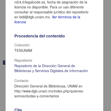
nd/4.0/legalcode.es, fecha de asignación de la
licencia no disponible. Para un uso diferente
consultar al responsable jurídico del repositorio
Estudio sobre las representaciones sociales de la violencia en
en bidi@dgb.unam.mx.
Ver términos de la
jóvenes de la Barra Puma Rebel, en el Estadio Olímpico
Universitario México 68
licencia
Patiño Mora, Calixto Emmanuelle
2015
Ciencias Sociales y Económicas
Procedencia del contenido
share
Colección
TESIUNAM
Repositorio
Trabajo de grado
Repositorio de la Dirección General de
Bibliotecas y Servicios Digitales de Información
Contacto
Dirección General de Bibliotecas, UNAM en
http://www.dgb.unam.mx/index.php/quienes-
somos/dudas-y-comentarios
Cita