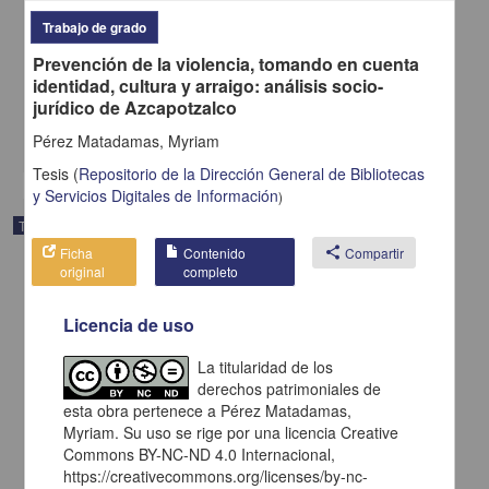
Análisis de la institución policial en México: hacia una propuesta de
Trabajo de grado
transparencia
Prevención de la violencia, tomando en cuenta
Trujillo Díaz, Omar
identidad, cultura y arraigo: análisis socio-
2015
Ciencias Sociales y Económicas
jurídico de Azcapotzalco
share
Pérez Matadamas, Myriam
Tesis
(
Repositorio de la Dirección General de Bibliotecas
y Servicios Digitales de Información
)
Trabajo de grado
Ficha
Contenido
share
Compartir
original
completo
Licencia de uso
La titularidad de los
derechos patrimoniales de
esta obra pertenece a Pérez Matadamas,
Myriam. Su uso se rige por una licencia Creative
Commons BY-NC-ND 4.0 Internacional,
https://creativecommons.org/licenses/by-nc-