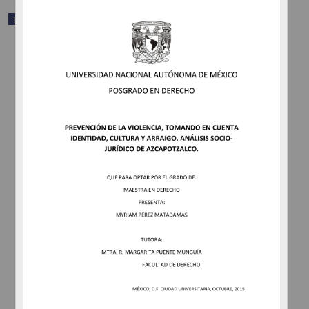
Trabajo de grado
Trayectorias laborales e identidad de mujeres periodistas de
deportes en dos urbes futboleras: Barcelona y la Ciudad de México
Paz Vázquez, Miriam Ericka
2015
Ciencias Sociales y Económicas
share