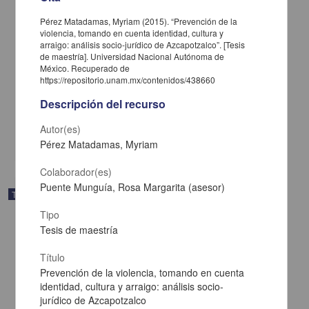
Pérez Matadamas, Myriam (2015). “Prevención de la
violencia, tomando en cuenta identidad, cultura y
arraigo: análisis socio-jurídico de Azcapotzalco”. [Tesis
de maestría]. Universidad Nacional Autónoma de
Sumak Kawsay una propuesta alternativa al capitalismo: visión y
México. Recuperado de
construcción desde el movimiento indígena en Ecuador
https://repositorio.unam.mx/contenidos/438660
Moctezuma Pérez, Nayeli
Descripción del recurso
2015
Ciencias Sociales y Económicas
Autor(es)
share
Pérez Matadamas, Myriam
Colaborador(es)
Puente Munguía, Rosa Margarita (asesor)
Trabajo de grado
Tipo
Tesis de maestría
Título
Prevención de la violencia, tomando en cuenta
identidad, cultura y arraigo: análisis socio-
jurídico de Azcapotzalco