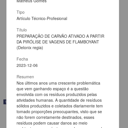
Matheus Gomes
Tipo
Artículo Técnico-Profesional
Título
PREPARAÇÃO DE CARVÃO ATIVADO A PARTIR
DA PIRÓLISE DE VAGENS DE FLAMBOYANT
(Delonix regia)
Síntesis enzimática de polipéptidos basados en L-Tirosina en
disolvente eutéctico profundo natural
Fecha
Cuellar Entenza, Yoan Luis
2023-12-06
2025
Ingenierías
Resumen
share
Nos últimos anos uma crescente problemática
que vem ganhando espaço é a questão
envolvida com os resíduos produzidos pelas
atividades humanas. A quantidade de resíduos
Trabajo de grado
sólidos produzidos e coletados diariamente tem
tomado proporções preocupantes, visto que se
não forem corretamente destinados, esses
resíduos podem causar danos ao meio