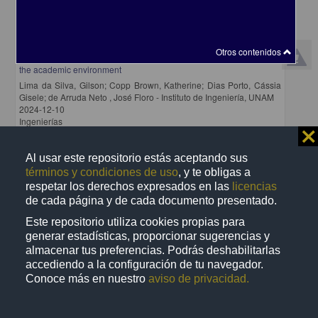
The practice of COIL (Collaborative Online International Learning)
Otros contenidos
in Brazil: a case study on the practice of sustainable development in
the academic environment
Lima da Silva, Gilson; Copp Brown, Katherine; Dias Porto, Cássia
Gisele; de Arruda Neto , José Floro - Instituto de Ingeniería, UNAM
2024-12-10
Ingenierías
⨯
share
Al usar este repositorio estás aceptando sus
términos y condiciones de uso
, y te obligas a
respetar los derechos expresados en las
licencias
Artículo
de cada página y de cada documento presentado.
Este repositorio utiliza cookies propias para
generar estadísticas, proporcionar sugerencias y
almacenar tus preferencias. Podrás deshabilitarlas
accediendo a la configuración de tu navegador.
Conoce más en nuestro
aviso de privacidad.