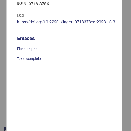
ISSN: 0718-378X
DOI
https://doi.org/10.22201/iingen.0718378xe.2023.16.3.83265
Enlaces
Ficha original
Texto completo
Estudio experimental y numérico del comportamiento de arcillas
cementadas y sus implicaciones en análisis de estabilidad
Romero Olán, Tomás
2025
Ingenierías
share
Artículo