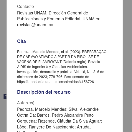
Contacto
Revistas UNAM. Dirección General de
Publicaciones y Fomento Editorial, UNAM en
revistas@unam.mx
Cita
Desalinización de agua y generación de energía eléctrica mediante
un sistema híbrido red/ed
Pedroza, Marcelo Mendes, et al. (2023). PREPARAÇÃO
Cruz Barragán, Ziomara de la
DE CARVÃO ATIVADO A PARTIR DA PIRÓLISE DE
2025
VAGENS DE FLAMBOYANT (Delonix regia). Revista
Ingenierías
AIDIS de Ingeniería y Ciencias Ambientales.
Investigación, desarrollo y práctica; Vol. 16, No. 3, 6 de
share
diciembre de 2023; 779-796. Recuperado de
https://repositorio.unam.mx/contenidos/4156726
Descripción del recurso
Trabajo de grado
Autor(es)
Pedroza, Marcelo Mendes; Silva, Alexandre
Cotrin Da; Barros, Pedro Alexandre Pinto
Cerqueira; Rezende, Cláudia Da Silva Aguiar;
Lôbo, Ranyere Do Nascimento; Arruda,