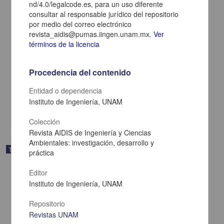
nd/4.0/legalcode.es, para un uso diferente
consultar al responsable jurídico del repositorio
por medio del correo electrónico
revista_aidis@pumas.iingen.unam.mx.
Ver
términos de la licencia
Adecuación de un modelo hidrodinámico para grandes dominios
Procedencia del contenido
Cruz Juárez, Víctor Mauricio de la
2025
Entidad o dependencia
Ingenierías
Instituto de Ingeniería, UNAM
share
Colección
Revista AIDIS de Ingeniería y Ciencias
Ambientales: investigación, desarrollo y
Trabajo de grado
práctica
Editor
Instituto de Ingeniería, UNAM
Repositorio
Revistas UNAM