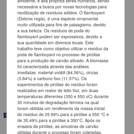
ambiente, e aos próprios seres humanos, sendo
necessária a busca por novas tecnologias para
reutilização de resíduos sólidos. O flamboyant
(Delonix regia), é uma espécie ornamental
muito utilizada para fins de paisagismo, devido
a sua beleza. Os resíduos de poda do
flamboyant podem ser expressivos, devido a
sua quantidade em diversos locais. Este
trabalho teve como objetivo utilizar o resíduo da
poda de flamboyant no processo de pirólise
para a produção de carvão ativado. A biomassa
Monitoreo en tiempo real de los ciclos de negocio de Estados
Unidos, vía un MFD-FM
foi caracterizada através das análises
Campos González, Miguel Ángel
imediatas: material volátil (84.56%), cinzas
2025
(3.84%) e carbono fixo (11.57%). Os
Ingenierías
experimentos de pirólise do resíduo foram
realizados em reator de leito fixo, em duas
share
temperaturas diferentes (350 e 550 oC) durante
30 minutos de degradação térmica na qual
foram obtidas um rendimento da massa inicial
do resíduo de 25.99% para a pirólise a 550 °C e
Trabajo de grado
de 35.49% para a pirólise a 350°C. Após os
ensaios de pirólise, as amostras de carvão
obtidas durante o processo foram coletadas,