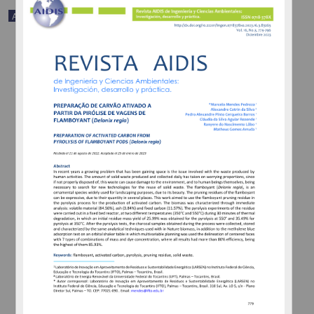
Artículo
Phosphate adsorption study employing a synthesized activated
carbon derived from banana pseudostem
Faria, Moisés de Souza Luz; Lima, Rayra Millene Ribeiro; Superbi
de Sousa, Rita de Cássia; Carraro Borges, Alisson - Instituto de
Ingeniería, UNAM
2025-04-21
Ingenierías