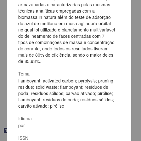
armazenadas e caracterizadas pelas mesmas
técnicas analíticas empregadas com a
biomassa in natura além do teste de adsorção
de azul de metileno em mesa agitadora orbital
no qual foi utilizado o planejamento multivariável
do delineamento de faces centradas com 7
tipos de combinações de massa e concentração
de corante, onde todos os resultados tiveram
mais de 80% de eficiência, sendo o maior deles
de 85.93%.
Contaminación por metales y patógenos debido al uso de lodos
Tema
estabilizados con CaO para riego en zonas de recarga de acuíferos
flamboyant; activated carbon; pyrolysis; pruning
Rodríguez Robles, Karen Citlali
residue; solid waste; flamboyant; resíduos de
2025
poda; resíduos sólidos; carvão ativado; pirólise;
Ingenierías
flamboyant; resíduos de poda; resíduos sólidos;
share
carvão ativado; pirólise
Idioma
por
Trabajo de grado
ISSN