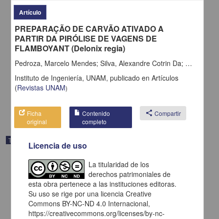
Artículo
PREPARAÇÃO DE CARVÃO ATIVADO A
PARTIR DA PIRÓLISE DE VAGENS DE
FLAMBOYANT (Delonix regia)
Una propuesta de mejora para SISOPA: el caso del transporte de
hidrocarburos
Pedroza, Marcelo Mendes; Silva, Alexandre Cotrin Da; Barros, Pedro Alexandre Pinto Cerqueira; Rezende, Cláudia Da Silva Aguiar; Lôbo, Ranyere Do Nascimento; Arruda, Matheus Gomes
Castañeda Luna, Ángel
Instituto de Ingeniería, UNAM,
publicado en
Artículos
2025
Ingenierías
(
Revistas UNAM
)
share
Ficha
Contenido
share
Compartir
original
completo
Trabajo de grado
Licencia de uso
La titularidad de los
derechos patrimoniales de
esta obra pertenece a las instituciones editoras.
Su uso se rige por una licencia Creative
Commons BY-NC-ND 4.0 Internacional,
https://creativecommons.org/licenses/by-nc-