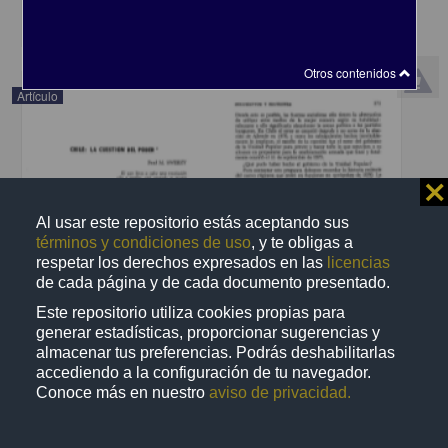
share
Otros contenidos
Artículo
⨯
Al usar este repositorio estás aceptando sus
términos y condiciones de uso
, y te obligas a
respetar los derechos expresados en las
licencias
de cada página y de cada documento presentado.
Este repositorio utiliza cookies propias para
generar estadísticas, proporcionar sugerencias y
almacenar tus preferencias. Podrás deshabilitarlas
accediendo a la configuración de tu navegador.
Chile: la cuestión del poder
Conoce más en nuestro
aviso de privacidad.
Sweezy, Paul M. - Instituto de Investigaciones Económicas, UNAM
2014-03-03
Ciencias Sociales y Económicas