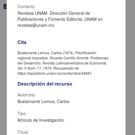
Contacto
Artículo
Revistas UNAM. Dirección General de
Publicaciones y Fomento Editorial, UNAM en
revistas@unam.mx
Cita
Bustamante Lemus, Carlos (1974). Planificación
regional imposible. Ricardo Carrillo Arronte. Problemas
del Desarrollo. Revista Latinoamericana de Economía;
Vol. 5 Núm. 17, 1974. Recuperado de
https://repositorio.unam.mx/contenidos/34661
Descripción del recurso
Autor(es)
Exhortación de un padre a su hijo: texto recogido por Andrés de
Olmos
Bustamante Lemus, Carlos
García Quintana, Josefina - Instituto de Investigaciones Históricas,
UNAM
Tipo
2022-11-07
Artículo de Investigación
Artes y Humanidades
share
Título