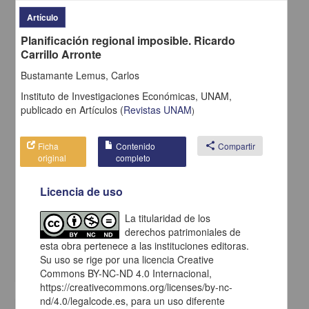
Artículo
Planificación regional imposible. Ricardo
Carrillo Arronte
Bustamante Lemus, Carlos
Instituto de Investigaciones Económicas, UNAM,
publicado en
Artículos
(
Revistas UNAM
)
Ficha
Contenido
share
Compartir
original
completo
Los grupos chalcas y sus divinidades según Chimalpahin
Licencia de uso
De Durand Forest, Jacqueline - Instituto de Investigaciones
Históricas, UNAM
La titularidad de los
2022-11-07
derechos patrimoniales de
Artes y Humanidades
esta obra pertenece a las instituciones editoras.
Su uso se rige por una licencia Creative
share
Commons BY-NC-ND 4.0 Internacional,
https://creativecommons.org/licenses/by-nc-
nd/4.0/legalcode.es, para un uso diferente