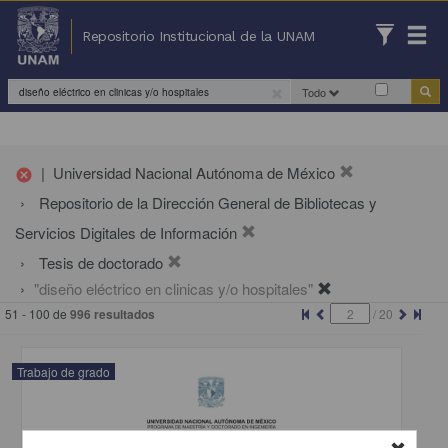
Repositorio Institucional de la UNAM
Todo
|
Universidad Nacional Autónoma de México
cancel
Repositorio de la Dirección General de Bibliotecas y
Servicios Digitales de Información
Tesis de doctorado
"diseño eléctrico en clinicas y/o hospitales"
51 - 100 de
996 resultados
/
20
Trabajo de grado