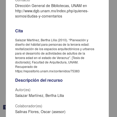
Dirección General de Bibliotecas, UNAM en
http://www.dgb.unam.mx/index.php/quienes-
somos/dudas-y-comentarios
Cita
Salazar Martínez, Bertha Lilia (2010). “Planeación y
diseño del hábitat para personas de la tercera edad:
revitalización de los espacios arquitectónicos y urbanos
para el desarrollo de actividades de adultos de la
Un modelo para la evaluación del aprendizaje en las carreras de
tercera edad en el estado de Veracruz”. [Tesis de
arquitectura y diseño
doctorado]. Facultad de Arquitectura, UNAM.
Soto Walls, Luis Jorge
Recuperado de
2008
https://repositorio.unam.mx/contenidos/75383
Artes y Humanidades
Descripción del recurso
Un modelo para la evaluación del aprendizaje en las carreras de arquitectura y
diseño
share
Autor(es)
Salazar Martínez, Bertha Lilia
Colaborador(es)
Trabajo de grado
Salinas Flores, Oscar (asesor)