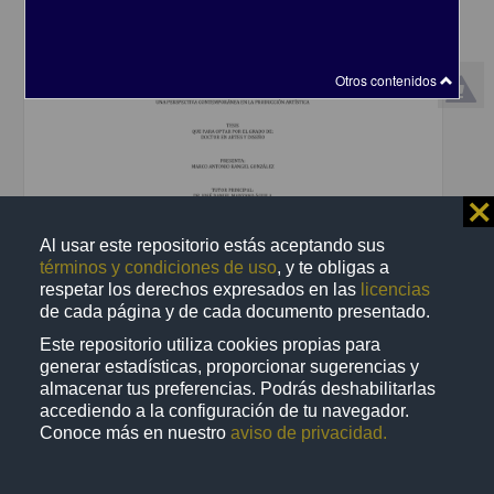
Otros contenidos
⨯
Al usar este repositorio estás aceptando sus
términos y condiciones de uso
, y te obligas a
respetar los derechos expresados en las
licencias
de cada página y de cada documento presentado.
La estética múltiple: una perspectiva contemporánea en la
producción artística
Este repositorio utiliza cookies propias para
Rangel González, Marco Antonio
generar estadísticas, proporcionar sugerencias y
2024
almacenar tus preferencias. Podrás deshabilitarlas
Artes y Humanidades
accediendo a la configuración de tu navegador.
Facultad de Artes y
Diseño
, UNAM
Conoce más en nuestro
aviso de privacidad.
share