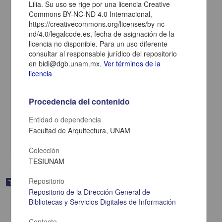
Lilia. Su uso se rige por una licencia Creative
Commons BY-NC-ND 4.0 Internacional,
https://creativecommons.org/licenses/by-nc-
nd/4.0/legalcode.es, fecha de asignación de la
licencia no disponible. Para un uso diferente
consultar al responsable jurídico del repositorio
en bidi@dgb.unam.mx.
Ver términos de la
licencia
Concepto, imagen y forma en el diseño: ciclo de autoorganizacion
en el diseño
Procedencia del contenido
Martinez López, Mauricio
2006
Entidad o dependencia
Artes y Humanidades
Facultad de Arquitectura, UNAM
Concepto, imagen y forma en el
diseño
: ciclo de autoorganizacion en el diseño
share
Colección
TESIUNAM
Repositorio
Trabajo de grado
Repositorio de la Dirección General de
Bibliotecas y Servicios Digitales de Información
Contacto