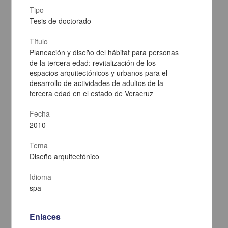
Tipo
Tesis de doctorado
Título
Planeación y diseño del hábitat para personas
de la tercera edad: revitalización de los
espacios arquitectónicos y urbanos para el
desarrollo de actividades de adultos de la
tercera edad en el estado de Veracruz
Fecha
2010
Diseño, construcción y estudio del desempeño de un tomógrafo por
emisión de positrones para animales pequeños
Tema
Alva Sánchez, Héctor
Diseño arquitectónico
2009
Físico Matemáticas y Ciencias de la Tierra
Idioma
Diseño
, construcción y estudio del desempeño de un tomógrafo por emisión de
positrones
spa
share
Enlaces