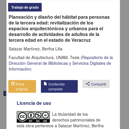
Trabajo de grado
Planeación y diseño del hábitat para personas
de la tercera edad: revitalización de los
espacios arquitectónicos y urbanos para el
desarrollo de actividades de adultos de la
Evaluación de la competencia clínica con el examen clínico
tercera edad en el estado de Veracruz
objetivo estructurado (ECOE) en el internado médico de pregrado
Trejo Mejía, Juan Andrés
Salazar Martínez, Bertha Lilia
2014
Facultad de Arquitectura, UNAM,
Tesis
(
Repositorio de la
Medicina y Ciencias de la Salud
Dirección General de Bibliotecas y Servicios Digitales de
Evaluación de la competencia
clínica
con el examen clínico objetivo estructurado (ECOE
Información
)
share
Ficha
Contenido
share
Compartir
original
completo
Trabajo de grado
Licencia de uso
La titularidad de los
derechos patrimoniales de
esta obra pertenece a Salazar Martínez, Bertha