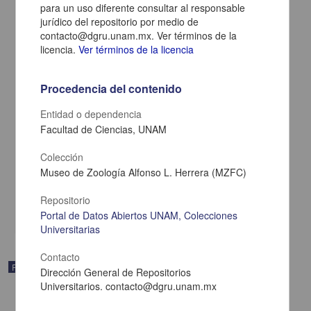
para un uso diferente consultar al responsable
jurídico del repositorio por medio de
contacto@dgru.unam.mx. Ver términos de la
licencia.
Ver términos de la licencia
Procedencia del contenido
Entidad o dependencia
Facultad de Ciencias, UNAM
"Basileuterus culicivorus" (Deppe, 1830)
Colección
Departamento de Biología Evolutiva, Facultad de Ciencias (FC-
Museo de Zoología Alfonso L. Herrera (MZFC)
UNAM)
Biología y Química
Repositorio
share
Portal de Datos Abiertos UNAM, Colecciones
Universitarias
Contacto
Registro de colección universitaria
Dirección General de Repositorios
Universitarios. contacto@dgru.unam.mx