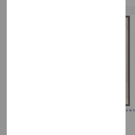
Correspondencia postal
Carta de Juan J. Navarro, el Secretario de Guerra y Marina le pidió que le 
Guerrero aceptó el armisticio
Navarro, Juan J.
[sin fecha]
Multidisciplina