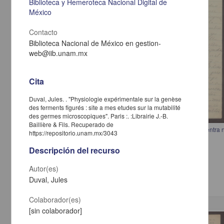
Biblioteca y Hemeroteca Nacional Digital de
México
Contacto
Biblioteca Nacional de México en gestion-
web@iib.unam.mx
Cita
Duval, Jules. . "Physiologie expérimentale sur la genèse
des ferments figurés : site a mes etudes sur la mutabilité
des germes microscopiques". Paris :. :Librairie J.-B.
Baillière & Fils. Recuperado de
Carta de V. Talamantes a Francisco I. Madero indicando que se encuentra
https://repositorio.unam.mx/3043
prestar sus servicios
Talamantes, V.
Descripción del recurso
[sin fecha]
Multidisciplina
Autor(es)
Duval, Jules
Colaborador(es)
[sin colaborador]
Correspondencia postal