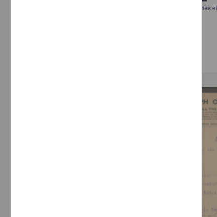
Physiologie expérimentale sur la genèse des ferments figurés: site a mes et
germes microscopiques
Duval, Jules - Librairie J.-B. Baillière & Fils
[sin fecha]
Multidisciplina
Correspondencia postal