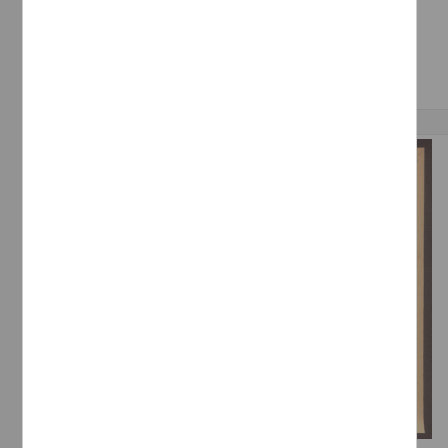
Salaníz, L.
[sin fecha]
Multidisciplina
Correspondencia postal