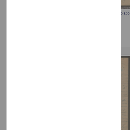
Telegrama de T. Ruiz de Velasco a Francisco I. Madero recomendando apo
Ruiz de Velasco, T.
[sin fecha]
Multidisciplina
Correspondencia postal