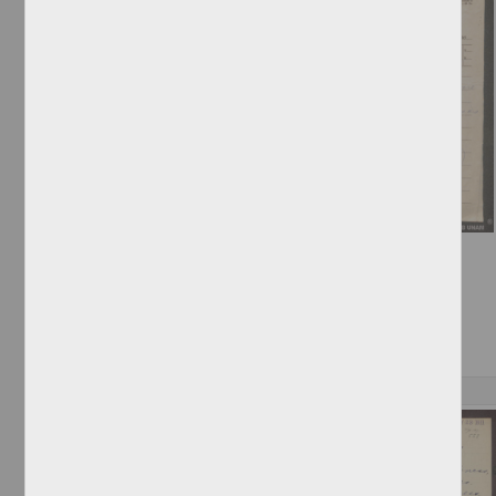
Telegrama de Lindoro Castellanos
Castellanos, Lindoro
[sin fecha]
Multidisciplina
Correspondencia postal