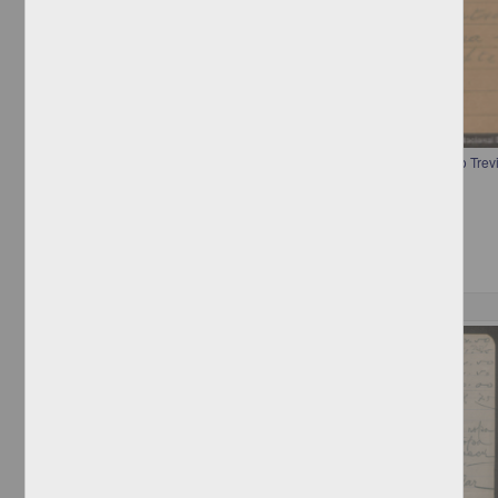
Telegrama a Francisco I. Madero informando la renuncia de Gerónimo Trev
[sin autor]
[sin fecha]
Multidisciplina
Correspondencia postal