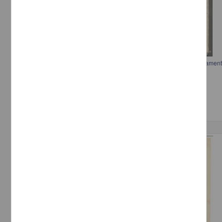
Carta de Francisco I. Madero informando sobre la colocación del armamen
[sin autor]
[sin fecha]
Multidisciplina
Correspondencia postal