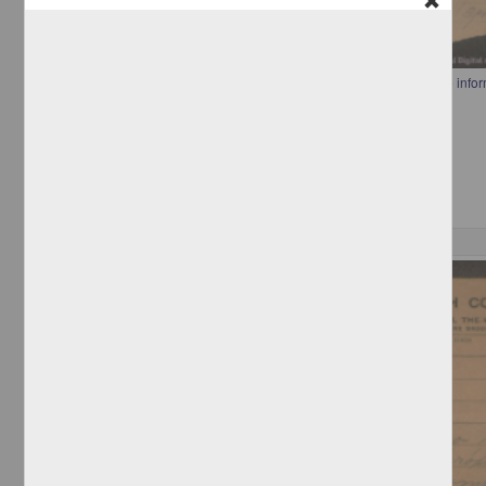
Carta del jefe político provisional de Chihuahua a Francisco I. Madero inf
a Ciudad Juárez Chihuahua
[sin autor]
[sin fecha]
Multidisciplina
Correspondencia postal