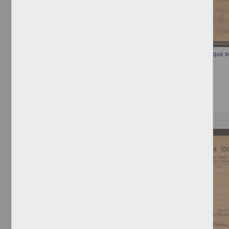
Telegrama preguntando la forma en que Francisco I. Madero prefiere que s
[sin autor]
[sin fecha]
Multidisciplina
Correspondencia postal