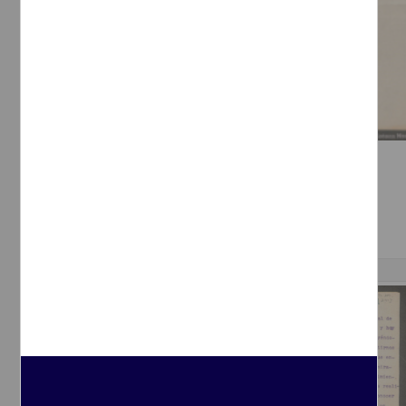
Carta sobre los esfuerzos patrióticos
[sin autor]
[sin fecha]
Multidisciplina
Correspondencia postal