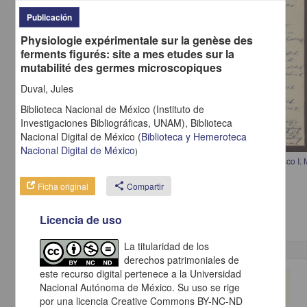
Publicación
Physiologie expérimentale sur la genèse des
ferments figurés: site a mes etudes sur la
mutabilité des germes microscopiques
Duval, Jules
Biblioteca Nacional de México (Instituto de
Investigaciones Bibliográficas, UNAM),
Biblioteca
Nacional Digital de México
(
Biblioteca y Hemeroteca
Nacional Digital de México
)
Carta de Eduardo Lorenzo Grossman, dedicando un poema a Francisco I.
Grossman, Eduardo Lorenzo
Ficha original
share
Compartir
[sin fecha]
Multidisciplina
Licencia de uso
La titularidad de los
derechos patrimoniales de
este recurso digital pertenece a la Universidad
Correspondencia postal
Nacional Autónoma de México. Su uso se rige
por una licencia Creative Commons BY-NC-ND