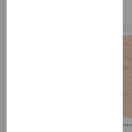
[sin fecha]
Multidisciplina
Correspondencia postal
Telegrama de L. Salaníz a José Inés Salazar informando que no funciona el 
pide que lo espere en Las Varas