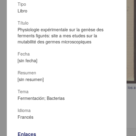
Tipo
Libro
Título
Physiologie expérimentale sur la genèse des
ferments figurés: site a mes etudes sur la
mutabilité des germes microscopiques
Fecha
[sin fecha]
Resumen
[sin resumen]
Carta de Margarita Robles a Francisco I. Madero en la que informa de los 
Tema
Alberto de la Garza por estar a favor del movimiento maderista
Fermentación; Bacterias
Robles, Margarita
[sin fecha]
Multidisciplina
Idioma
Francés
Enlaces