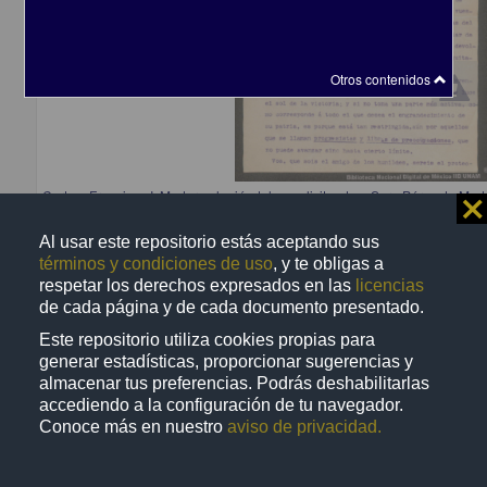
Otros contenidos
Carta a Francisco I. Madero elogiándolo y solicitando a Sara Pérez de Mad
⨯
mujer trabajadora
[sin autor]
Al usar este repositorio estás aceptando sus
[sin fecha]
términos y condiciones de uso
, y te obligas a
Multidisciplina
respetar los derechos expresados en las
licencias
de cada página y de cada documento presentado.
Este repositorio utiliza cookies propias para
generar estadísticas, proporcionar sugerencias y
almacenar tus preferencias. Podrás deshabilitarlas
Correspondencia postal
accediendo a la configuración de tu navegador.
Conoce más en nuestro
aviso de privacidad.