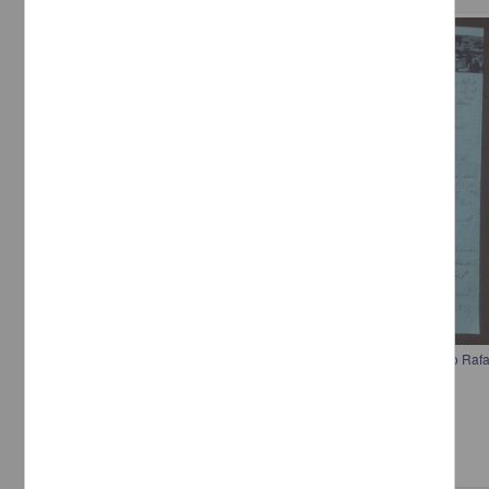
Correspondencia postal
Carta de Emilio Pérez a Francisco I. Madero para saber si su hermano Rafa
Pérez, Emilio
[sin fecha]
Multidisciplina