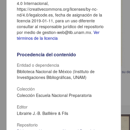
4.0 Internacional,
https://creativecommons.org/licenses/by-nc-
nd/4.0/legalcode.es, fecha de asignación de la
licencia 2019-01-11, para un uso diferente
consultar al responsable jurídico del repositorio
por medio de gestion-web@iib.unam.mx.
Ver
términos de la licencia
Procedencia del contenido
Entidad o dependencia
Biblioteca Nacional de México (Instituto de
Carta de Cesáreo Ortiz Bravo a Francisco I. Madero en la que externa su d
Investigaciones Bibliográficas, UNAM)
Ortiz Bravo, Cesáreo
[sin fecha]
Multidisciplina
Colección
Colección Escuela Nacional Preparatoria
Editor
Librairie J.-B. Baillière & Fils
Correspondencia postal
Repositorio