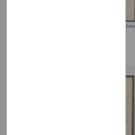
Carta a Francisco I. Madero aconsejando aprovechar la debilidad del Est
punto fronterizo
[sin autor]
[sin fecha]
Multidisciplina
Correspondencia postal