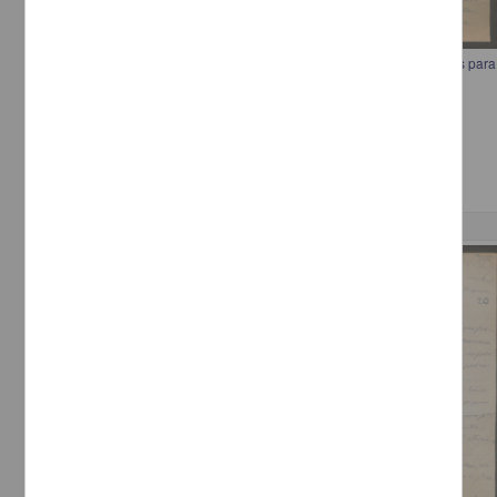
Carta a Francisco I. Madero estableciendo los lineamientos generales para l
seguridad
[sin autor]
[sin fecha]
Multidisciplina
Correspondencia postal