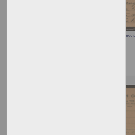
Telegrama a Francisco I. Madero recomendando a Miguel Díaz Lombardo
ministro de Justicia
[sin autor]
[sin fecha]
Multidisciplina
Correspondencia postal