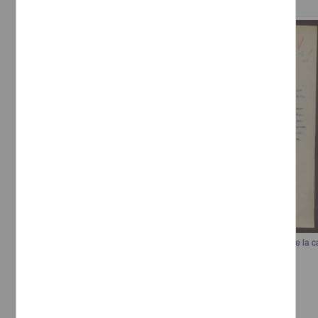
Correspondencia postal
Comunicación al general Pascual Orozco para investigar el saqueo de la 
[sin autor]
[sin fecha]
Multidisciplina