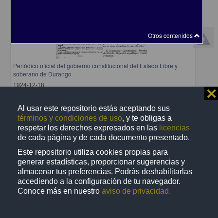
Otros contenidos
Periódico oficial del gobierno constitucional del Estado Libre y
soberano de Durango
1924-12-18
⨯
Multidisciplina
share
Al usar este repositorio estás aceptando sus
términos y condiciones de uso
, y te obligas a
respetar los derechos expresados en las
licencias
de cada página y de cada documento presentado.
Publicación
Este repositorio utiliza cookies propias para
generar estadísticas, proporcionar sugerencias y
almacenar tus preferencias. Podrás deshabilitarlas
accediendo a la configuración de tu navegador.
Conoce más en nuestro
aviso de privacidad.