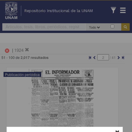
Repositorio Institucional de la UNAM
Todo
|
1924
cancel
51 - 100 de
2,017 resultados
/
41
Publicación periódica