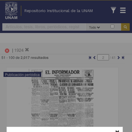
Repositorio Institucional de la UNAM
Todo
|
1924
cancel
51 - 100 de
2,017 resultados
/
41
Publicación periódica