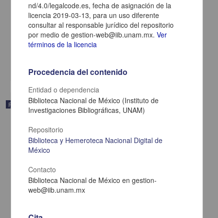
nd/4.0/legalcode.es, fecha de asignación de la
licencia 2019-03-13, para un uso diferente
consultar al responsable jurídico del repositorio
La Sombra de Arteaga
por medio de gestion-web@iib.unam.mx.
Ver
1924-12-20
términos de la licencia
Multidisciplina
share
Procedencia del contenido
Entidad o dependencia
Biblioteca Nacional de México (Instituto de
Publicación
Investigaciones Bibliográficas, UNAM)
Repositorio
Biblioteca y Hemeroteca Nacional Digital de
México
Contacto
Biblioteca Nacional de México en gestion-
web@iib.unam.mx
Cita