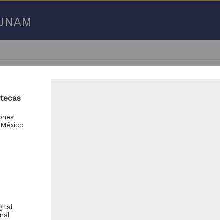
a UNAM
atecas
iones
 México
- 150 de
5,551 resultados
Registro de colección universitaria
Registro de colección universitaria
ital
nal