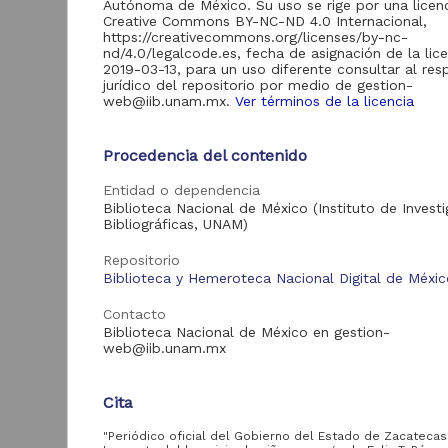
Autónoma de México. Su uso se rige por una licen
Creative Commons BY-NC-ND 4.0 Internacional,
Repositorio de la
https://creativecommons.org/licenses/by-nc-
Dirección General de
nd/4.0/legalcode.es, fecha de asignación de la lic
Bibliotecas y
339
2019-03-13, para un uso diferente consultar al re
Servicios Digitales de
jurídico del repositorio por medio de gestion-
Información
web@iib.unam.mx.
Ver términos de la licencia
Repositorio del
Instituto de
Investigaciones
Procedencia del contenido
2
"
Históricas
1
"Históricas-UNAM"
Entidad o dependencia
Biblioteca Nacional de México (Instituto de Invest
D
Bibliográficas, UNAM)
I
(
Repositorio
Acervo
1
Biblioteca y Hemeroteca Nacional Digital de Méxi
B
Colecciones
Contacto
Universitarias
2,932
Biblioteca Nacional de México en gestion-
Digitales
web@iib.unam.mx
Hemeroteca Nacional
2,278
Digital de México
Cita
Tesis
339
Pub
"Periódico oficial del Gobierno del Estado de Zacatecas".
Archivo histórico del
1