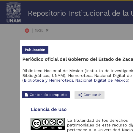
Repositorio Institucional de l
|
cancel
1935
Publicación
Periódico oficial del Gobierno del Estado de Zac
Biblioteca Nacional de México (Instituto de Investigac
Bibliográficas, UNAM),
Hemeroteca Nacional Digital de
101 
(
Biblioteca y Hemeroteca Nacional Digital de México
)
Repositorio
Contenido completo
share
Compartir
Portal de Datos
Abiertos UNAM,
2,932
Licencia de uso
Colecciones
Universitarias
La titularidad de los derechos
Biblioteca y
patrimoniales de este recurso dig
Hemeroteca Nacional
2,278
pertenece a la Universidad Nacio
Digital de México