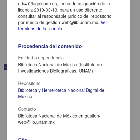
nd/4.0/legalcode.es, fecha de asignación de la
licencia 2019-03-13, para un uso diferente
consultar al responsable jurídico del repositorio
La Sombra de Arteaga
por medio de gestion-web@iib.unam.mx.
Ver
1924-12-20
términos de la licencia
Multidisciplina
share
Procedencia del contenido
Entidad o dependencia
Biblioteca Nacional de México (Instituto de
Publicación
Investigaciones Bibliográficas, UNAM)
Repositorio
Biblioteca y Hemeroteca Nacional Digital de
México
Contacto
Biblioteca Nacional de México en gestion-
web@iib.unam.mx
Cita