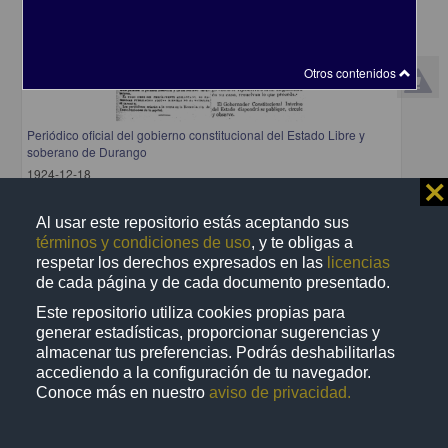
Otros contenidos
Periódico oficial del gobierno constitucional del Estado Libre y
soberano de Durango
1924-12-18
⨯
Multidisciplina
share
Al usar este repositorio estás aceptando sus
términos y condiciones de uso
, y te obligas a
respetar los derechos expresados en las
licencias
de cada página y de cada documento presentado.
Publicación
Este repositorio utiliza cookies propias para
generar estadísticas, proporcionar sugerencias y
almacenar tus preferencias. Podrás deshabilitarlas
accediendo a la configuración de tu navegador.
Conoce más en nuestro
aviso de privacidad.