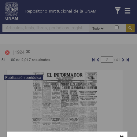
Repositorio Institucional de la UNAM
Todo
|
1924
cancel
51 - 100 de
2,017 resultados
/
41
Publicación periódica