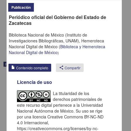
Publicación
Periódico oficial del Gobierno del Estado de
Periódico oficial del Gobierno del Estado de Zacatecas
Zacatecas
1924-12-20
Multidisciplina
Biblioteca Nacional de México (Instituto de
Investigaciones Bibliográficas, UNAM),
Hemeroteca
share
Nacional Digital de México
(
Biblioteca y Hemeroteca
Nacional Digital de México
)
Publicación periódica
Contenido completo
share
Compartir
Licencia de uso
La titularidad de los
derechos patrimoniales de
este recurso digital pertenece a la Universidad
Nacional Autónoma de México. Su uso se rige
por una licencia Creative Commons BY-NC-ND
4.0 Internacional,
https://creativecommons.org/licenses/by-nc-