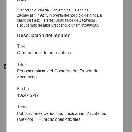
"Periódico oficial del Gobierno del Estado de
Zacatecas". (1924). Imprenta del hospicio de niños, a
Periódico oficial del Gobierno del Estado libre y soberano de
cargo de Felix T. Pérez. Guadalupe de Zacatecas.
Tamaulipas
Recuperado de https://repositorio.unam.mx/899300
1924-12-20
Multidisciplina
Descripción del recurso
share
Tipo
Otro material de hemeroteca
Título
Publicación
Periódico oficial del Gobierno del Estado de
Zacatecas
Fecha
1924-12-17
Tema
Publicaciones periódicas mexicanas; Zacatecas
(México) -- Publicaciones oficiales