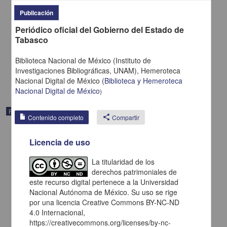
Publicación
Periódico oficial del Gobierno del Estado de
Periódico oficial del Gobierno del Estado de Zacatecas
Tabasco
1924-12-20
Multidisciplina
Biblioteca Nacional de México (Instituto de
Investigaciones Bibliográficas, UNAM),
Hemeroteca
share
Nacional Digital de México
(
Biblioteca y Hemeroteca
Nacional Digital de México
)
Publicación periódica
Contenido completo
share
Compartir
Licencia de uso
La titularidad de los
derechos patrimoniales de
este recurso digital pertenece a la Universidad
Nacional Autónoma de México. Su uso se rige
por una licencia Creative Commons BY-NC-ND
4.0 Internacional,
https://creativecommons.org/licenses/by-nc-