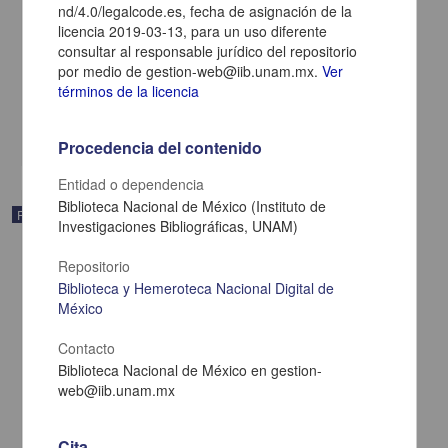
nd/4.0/legalcode.es, fecha de asignación de la
licencia 2019-03-13, para un uso diferente
consultar al responsable jurídico del repositorio
La Sombra de Arteaga
por medio de gestion-web@iib.unam.mx.
Ver
1924-12-20
términos de la licencia
Multidisciplina
share
Procedencia del contenido
Entidad o dependencia
Biblioteca Nacional de México (Instituto de
Publicación
Investigaciones Bibliográficas, UNAM)
Repositorio
Biblioteca y Hemeroteca Nacional Digital de
México
Contacto
Biblioteca Nacional de México en gestion-
web@iib.unam.mx
Cita