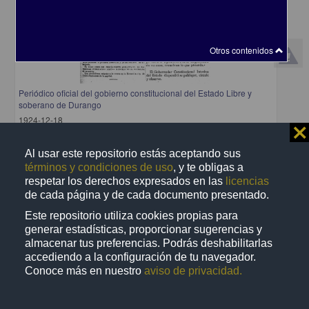
Otros contenidos
Periódico oficial del gobierno constitucional del Estado Libre y
soberano de Durango
1924-12-18
⨯
Multidisciplina
share
Al usar este repositorio estás aceptando sus
términos y condiciones de uso
, y te obligas a
respetar los derechos expresados en las
licencias
de cada página y de cada documento presentado.
Publicación
Este repositorio utiliza cookies propias para
generar estadísticas, proporcionar sugerencias y
almacenar tus preferencias. Podrás deshabilitarlas
accediendo a la configuración de tu navegador.
Conoce más en nuestro
aviso de privacidad.