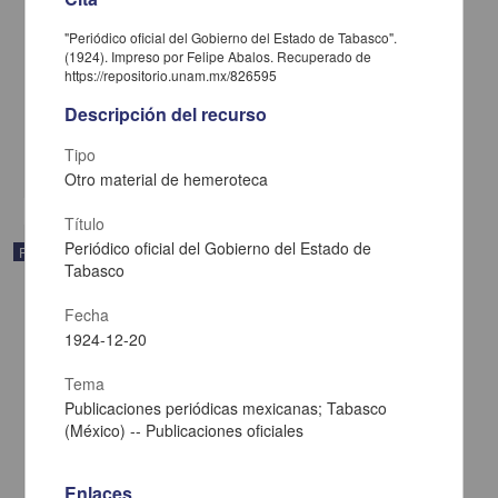
"Periódico oficial del Gobierno del Estado de Tabasco".
(1924). Impreso por Felipe Abalos. Recuperado de
Periódico oficial del Gobierno del Estado libre y soberano de
https://repositorio.unam.mx/826595
Tamaulipas
1924-12-20
Descripción del recurso
Multidisciplina
Tipo
share
Otro material de hemeroteca
Título
Periódico oficial del Gobierno del Estado de
Publicación
Tabasco
Fecha
1924-12-20
Tema
Publicaciones periódicas mexicanas; Tabasco
(México) -- Publicaciones oficiales
Enlaces