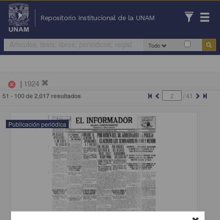
Repositorio Institucional de la UNAM
Todo
|
1924
cancel
51 - 100 de
2,017 resultados
/
41
Publicación periódica