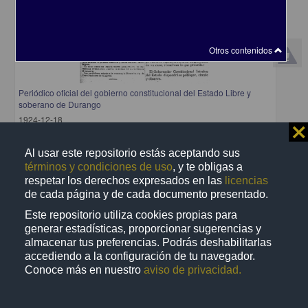
Otros contenidos
Periódico oficial del gobierno constitucional del Estado Libre y
soberano de Durango
1924-12-18
⨯
Multidisciplina
share
Al usar este repositorio estás aceptando sus
términos y condiciones de uso
, y te obligas a
respetar los derechos expresados en las
licencias
de cada página y de cada documento presentado.
Publicación
Este repositorio utiliza cookies propias para
generar estadísticas, proporcionar sugerencias y
almacenar tus preferencias. Podrás deshabilitarlas
accediendo a la configuración de tu navegador.
Conoce más en nuestro
aviso de privacidad.