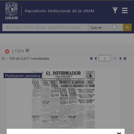
Repositorio Institucional de la UNAM
Todo
|
1924
cancel
51 - 100 de
2,017 resultados
/
41
Publicación periódica