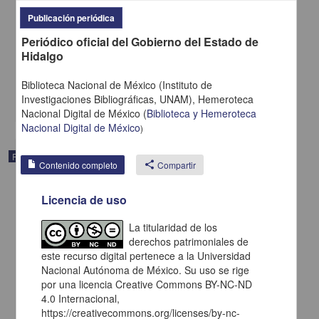
Publicación periódica
Periódico oficial del Gobierno del Estado de
Periódico oficial del Gobierno del Estado de Zacatecas
Hidalgo
1924-12-20
Multidisciplina
Biblioteca Nacional de México (Instituto de
Investigaciones Bibliográficas, UNAM),
Hemeroteca
share
Nacional Digital de México
(
Biblioteca y Hemeroteca
Nacional Digital de México
)
Publicación periódica
Contenido completo
share
Compartir
Licencia de uso
La titularidad de los
derechos patrimoniales de
este recurso digital pertenece a la Universidad
Nacional Autónoma de México. Su uso se rige
por una licencia Creative Commons BY-NC-ND
4.0 Internacional,
https://creativecommons.org/licenses/by-nc-