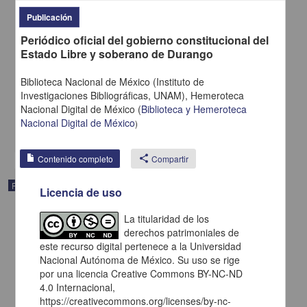
Publicación
Periódico oficial del gobierno constitucional del
Estado Libre y soberano de Durango
Biblioteca Nacional de México (Instituto de
El Informador
Investigaciones Bibliográficas, UNAM),
Hemeroteca
1935-12-18
Nacional Digital de México
(
Biblioteca y Hemeroteca
Multidisciplina
Nacional Digital de México
)
share
Contenido completo
share
Compartir
Publicación
Licencia de uso
La titularidad de los
derechos patrimoniales de
este recurso digital pertenece a la Universidad
Nacional Autónoma de México. Su uso se rige
por una licencia Creative Commons BY-NC-ND
4.0 Internacional,
https://creativecommons.org/licenses/by-nc-