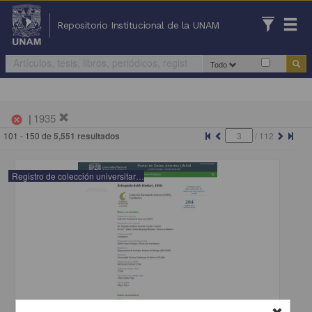
Repositorio Institucional de la UNAM
Todo
|
1935
cancel
101 - 150 de
5,551 resultados
/
112
Registro de colección universitaria