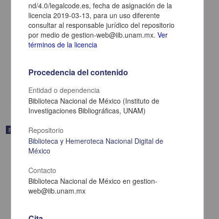
nd/4.0/legalcode.es, fecha de asignación de la
licencia 2019-03-13, para un uso diferente
consultar al responsable jurídico del repositorio
por medio de gestion-web@iib.unam.mx.
Ver
términos de la licencia
Boletín oficial
1935-12-18
Procedencia del contenido
Multidisciplina
Entidad o dependencia
share
Biblioteca Nacional de México (Instituto de
Investigaciones Bibliográficas, UNAM)
Repositorio
Publicación
Biblioteca y Hemeroteca Nacional Digital de
México
Contacto
Biblioteca Nacional de México en gestion-
web@iib.unam.mx
Cita