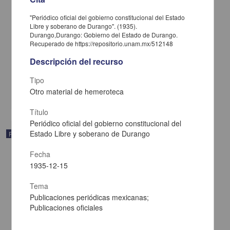
"Periódico oficial del gobierno constitucional del Estado
Libre y soberano de Durango". (1935).
Durango,Durango: Gobierno del Estado de Durango.
Recuperado de https://repositorio.unam.mx/512148
Periódico oficial del Estado de Nayarit
Descripción del recurso
1935-12-18
Multidisciplina
Tipo
Otro material de hemeroteca
share
Título
Periódico oficial del gobierno constitucional del
Estado Libre y soberano de Durango
Publicación
Fecha
1935-12-15
Tema
Publicaciones periódicas mexicanas;
Publicaciones oficiales