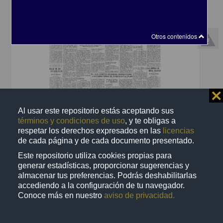
Otros contenidos
⨯
Al usar este repositorio estás aceptando sus
términos y condiciones de uso
, y te obligas a
El Informador
respetar los derechos expresados en las
licencias
1935-12-17
de cada página y de cada documento presentado.
Multidisciplina
Este repositorio utiliza cookies propias para
share
generar estadísticas, proporcionar sugerencias y
almacenar tus preferencias. Podrás deshabilitarlas
accediendo a la configuración de tu navegador.
Conoce más en nuestro
aviso de privacidad.
Publicación periódica