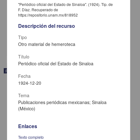
"Periódico oficial del Estado de Sinaloa". (1924). Tip. de
F. Díaz. Recuperado de
https://repositorio.unam.mx/818952
Periódico oficial del Gobierno del Estado libre y soberano de
Tamaulipas
Descripción del recurso
1924-12-20
Multidisciplina
Tipo
Otro material de hemeroteca
share
Título
Periódico oficial del Estado de Sinaloa
Publicación
Fecha
1924-12-20
Tema
Publicaciones periódicas mexicanas; Sinaloa
(México)
Enlaces
Texto completo