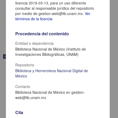
licencia 2019-03-13, para un uso diferente
consultar al responsable jurídico del repositorio
por medio de gestion-web@iib.unam.mx.
Ver
La Sombra de Arteaga
términos de la licencia
1924-12-20
Multidisciplina
Procedencia del contenido
share
Entidad o dependencia
Biblioteca Nacional de México (Instituto de
Investigaciones Bibliográficas, UNAM)
Publicación
Repositorio
Biblioteca y Hemeroteca Nacional Digital de
México
Contacto
Biblioteca Nacional de México en gestion-
web@iib.unam.mx
Cita