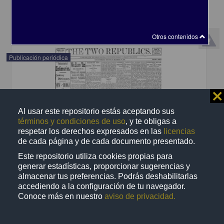
Multidisciplina
share
Otros contenidos
Publicación periódica
⨯
Al usar este repositorio estás aceptando sus
términos y condiciones de uso
, y te obligas a
respetar los derechos expresados en las
licencias
de cada página y de cada documento presentado.
Este repositorio utiliza cookies propias para
generar estadísticas, proporcionar sugerencias y
almacenar tus preferencias. Podrás deshabilitarlas
accediendo a la configuración de tu navegador.
Conoce más en nuestro
aviso de privacidad.
The Two republics
1894-12-27
Multidisciplina