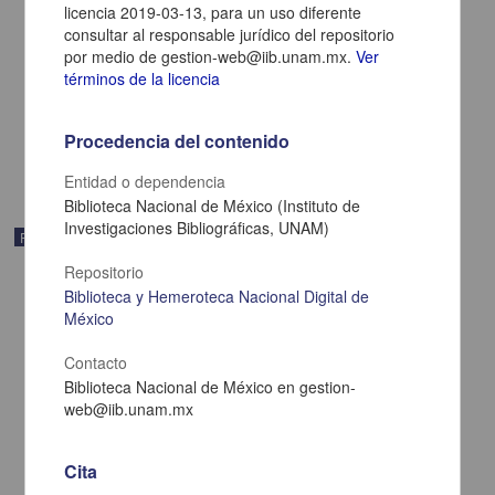
licencia 2019-03-13, para un uso diferente
consultar al responsable jurídico del repositorio
por medio de gestion-web@iib.unam.mx.
Ver
El Noticioso
términos de la licencia
1894-12-28
Multidisciplina
Procedencia del contenido
share
Entidad o dependencia
Biblioteca Nacional de México (Instituto de
Investigaciones Bibliográficas, UNAM)
Publicación periódica
Repositorio
Biblioteca y Hemeroteca Nacional Digital de
México
Contacto
Biblioteca Nacional de México en gestion-
web@iib.unam.mx
Cita