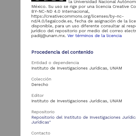
la Universidad Nacional Autóno
22
Divulgación de la
México. Su uso se rige por una licencia Creative
Ciencia "Ameyalli"
BY-NC-ND 4.0 Internacional,
https://creativecommons.org/licenses/by-nc-
nd/4.0/legalcode.es, fecha de asignación de la lic
disponible, para un uso diferente consultar al res
jurídico del repositorio por medio del correo elect
Acervo
padiij@unam.mx.
Ver términos de la licencia
Videoteca Jurídica
M
902
Virtual
Procedencia del contenido
R
E
Eventos académicos
247
Entidad o dependencia
del IIJ
M
Instituto de Investigaciones Jurídicas, UNAM
R
Eventos académicos
22
M
de la DGDC
Colección
I
Derecho
Cátedra
U
Extraordinaria Benito
1
2
Editor
Juárez
C
Instituto de Investigaciones Jurídicas, UNAM
E
Publicaciones del IIJ
1
Repositorio
Repositorio del Instituto de Investigaciones Jurídi
Jurídicas"
Tipo de
Vid
Contacto
recurso