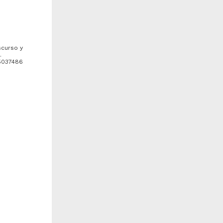
scurso y
.
/5037486
erechos de Autor, Industria
Seminario Permanente de
ditorial y Nuevos Modelos
Propiedad Intelectual 2018-2
e Negocios
e la Concha Pichardo,
Anónimo - Instituto de
uetzalli; Pérez Miranda,
Investigaciones Jurídicas,
afael; Arteaga Alvarado,
UNAM
aría del Carmen; Alba
2018-08-22
etancourt, Ana Georgina;
Ciencias Sociales y
ecerra Ramírez, Manuel -
Económicas
nstituto de Investigaciones