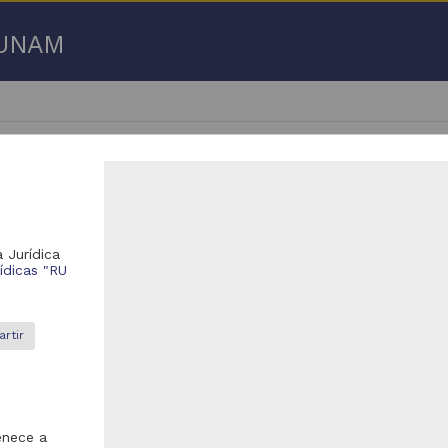
a UNAM
 Jurídica
- 100 de
1,173 resultados
rídicas "RU
eo
Video
rtir
enece a