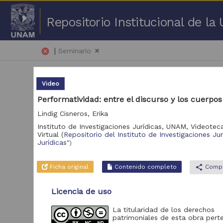
Repositorio Institucional de l
|
cancel
Seminario
Video
Performatividad: entre el discurso y los cuerpos
Lindig Cisneros, Erika
Instituto de Investigaciones Jurídicas, UNAM,
Videoteca
51 
Virtual
(
Repositorio del Instituto de Investigaciones Ju
Jurídicas"
)
Repositorio
Vid
Ficha original
Contenido completo
share
Compa
Repositorio del
Instituto de
Investigaciones
1,151
Licencia de uso
Jurídicas "RU
Jurídicas"
La titularidad de los derechos
Repositorio de la
patrimoniales de esta obra pert
Dirección General de