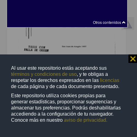
Otros contenidos
⨯
El ejercicio docente en el discurso de la practica institucional: el caso
de los seminarios en la maestria en enseñanza superior
Al usar este repositorio estás aceptando sus
Romero Hernández, José Luis
términos y condiciones de uso
, y te obligas a
1997
respetar los derechos expresados en las
licencias
Artes y Humanidades
de cada página y de cada documento presentado.
Tesis de
maestría
Este repositorio utiliza cookies propias para
share
generar estadísticas, proporcionar sugerencias y
almacenar tus preferencias. Podrás deshabilitarlas
accediendo a la configuración de tu navegador.
Trabajo de grado
Conoce más en nuestro
aviso de privacidad.