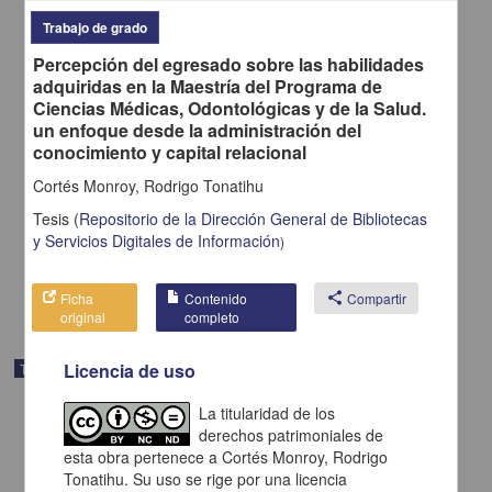
Trabajo de grado
Percepción del egresado sobre las habilidades
adquiridas en la Maestría del Programa de
Ciencias Médicas, Odontológicas y de la Salud.
un enfoque desde la administración del
conocimiento y capital relacional
Nivel de calidad de las tesis de la maestría en enfermería a partir del
resumen de la tesis, periodo 2015 a 2020
Cortés Monroy, Rodrigo Tonatihu
Ramírez Hernández, Cynthia
2022
Tesis
(
Repositorio de la Dirección General de Bibliotecas
Medicina y Ciencias de la Salud
y Servicios Digitales de Información
)
Tesis de
maestría
share
Ficha
Contenido
share
Compartir
original
completo
Licencia de uso
Trabajo de grado
La titularidad de los
derechos patrimoniales de
esta obra pertenece a Cortés Monroy, Rodrigo
Tonatihu. Su uso se rige por una licencia