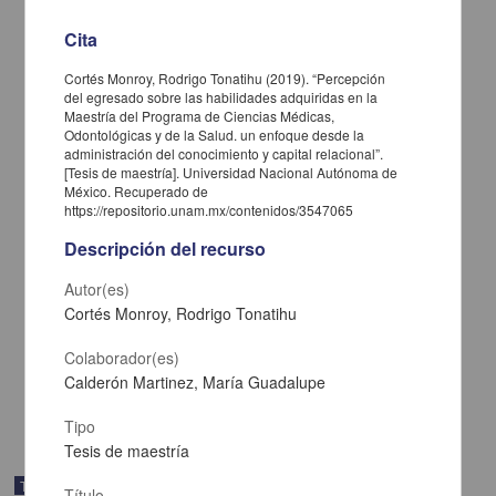
Cita
Cortés Monroy, Rodrigo Tonatihu (2019). “Percepción
del egresado sobre las habilidades adquiridas en la
Maestría del Programa de Ciencias Médicas,
Odontológicas y de la Salud. un enfoque desde la
administración del conocimiento y capital relacional”.
[Tesis de maestría]. Universidad Nacional Autónoma de
México. Recuperado de
https://repositorio.unam.mx/contenidos/3547065
Descripción del recurso
La motivacion en los alumnos de la Maestria en Pedagogia de la
ENEP Aragon: una perspectiva psicopedagogica desde un enfoque
humanista
Autor(es)
Ramirez Pantoja, Ana Maria
Cortés Monroy, Rodrigo Tonatihu
2003
Artes y Humanidades
Colaborador(es)
Tesis de
maestría
Calderón Martinez, María Guadalupe
share
Tipo
Tesis de maestría
Trabajo de grado
Título