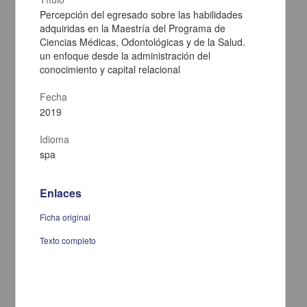
Percepción del egresado sobre las habilidades
adquiridas en la Maestría del Programa de
Ciencias Médicas, Odontológicas y de la Salud.
un enfoque desde la administración del
conocimiento y capital relacional
Fecha
2019
Idioma
spa
Enlaces
Programa de maestria en doctorado en psicologia residencia en
medicina conductual
Ficha original
Alquicira Palacios, Damian
2002
Texto completo
Ciencias Sociales y Económicas,Medicina y Ciencias de la Salud
Tesis de
maestría
share