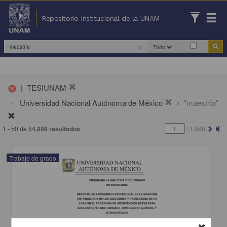
Repositorio Institucional de la UNAM
Todo
|
TESIUNAM
cancel
Universidad Nacional Autónoma de México
"maestría"
1 - 50 de
54,898 resultados
/
1,098
Trabajo de grado