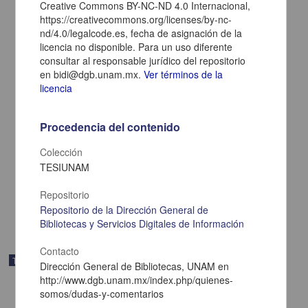
Creative Commons BY-NC-ND 4.0 Internacional,
https://creativecommons.org/licenses/by-nc-
nd/4.0/legalcode.es, fecha de asignación de la
licencia no disponible. Para un uso diferente
consultar al responsable jurídico del repositorio
en bidi@dgb.unam.mx.
Ver términos de la
licencia
Evaluación del plan de estudios de una maestría en ciencias de la
Procedencia del contenido
tierra, desde la opinión de sus estudiantes y egresados
Rodríguez Badillo, Nora Gabriela
Colección
2024
TESIUNAM
Medicina y Ciencias de la Salud,Ciencias Sociales y Económicas
Tesis de
maestría
Repositorio
share
Repositorio de la Dirección General de
Bibliotecas y Servicios Digitales de Información
Contacto
Trabajo de grado
Dirección General de Bibliotecas, UNAM en
http://www.dgb.unam.mx/index.php/quienes-
somos/dudas-y-comentarios