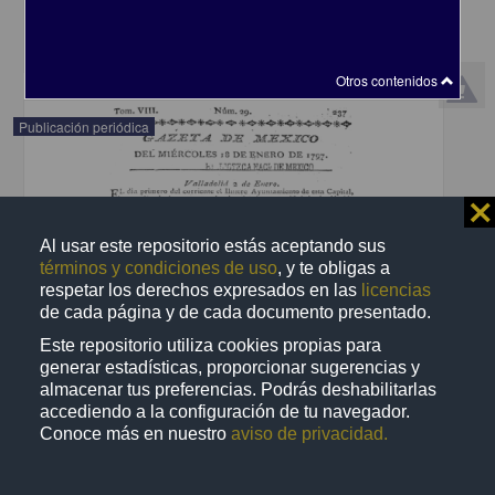
Multidisciplina
share
Otros contenidos
Publicación periódica
⨯
Al usar este repositorio estás aceptando sus
términos y condiciones de uso
, y te obligas a
respetar los derechos expresados en las
licencias
de cada página y de cada documento presentado.
Este repositorio utiliza cookies propias para
generar estadísticas, proporcionar sugerencias y
almacenar tus preferencias. Podrás deshabilitarlas
accediendo a la configuración de tu navegador.
Conoce más en nuestro
aviso de privacidad.
Gazetas de México
1797-01-18
Multidisciplina