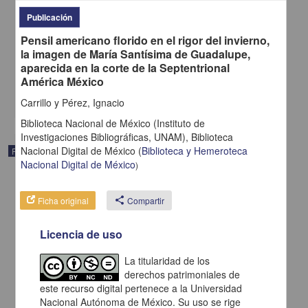
Publicación
Pensil americano florido en el rigor del invierno,
Gazetas de México
la imagen de María Santísima de Guadalupe,
1797-10-21
aparecida en la corte de la Septentrional
Multidisciplina
América México
share
Carrillo y Pérez, Ignacio
Biblioteca Nacional de México (Instituto de
Investigaciones Bibliográficas, UNAM),
Biblioteca
Nacional Digital de México
(
Biblioteca y Hemeroteca
Publicación periódica
Nacional Digital de México
)
Ficha original
share
Compartir
Licencia de uso
La titularidad de los
derechos patrimoniales de
este recurso digital pertenece a la Universidad
Nacional Autónoma de México. Su uso se rige