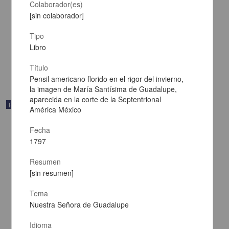
Colaborador(es)
[sin colaborador]
Gazetas de México
Tipo
1797-09-23
Libro
Multidisciplina
share
Título
Pensil americano florido en el rigor del invierno,
la imagen de María Santísima de Guadalupe,
aparecida en la corte de la Septentrional
Publicación periódica
América México
Fecha
1797
Resumen
[sin resumen]
Tema
Nuestra Señora de Guadalupe
Idioma