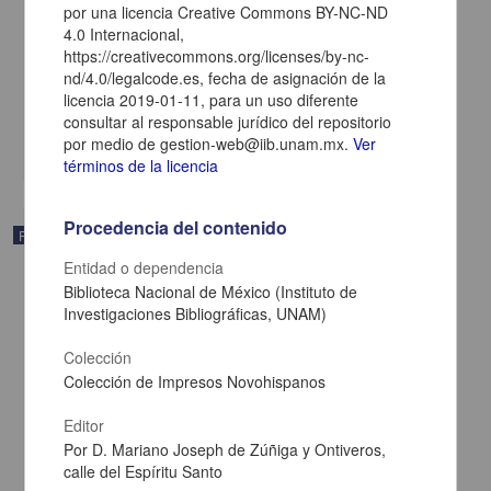
por una licencia Creative Commons BY-NC-ND
4.0 Internacional,
https://creativecommons.org/licenses/by-nc-
Gazetas de México
nd/4.0/legalcode.es, fecha de asignación de la
1797-10-21
licencia 2019-01-11, para un uso diferente
Multidisciplina
consultar al responsable jurídico del repositorio
por medio de gestion-web@iib.unam.mx.
Ver
share
términos de la licencia
Procedencia del contenido
Publicación periódica
Entidad o dependencia
Biblioteca Nacional de México (Instituto de
Investigaciones Bibliográficas, UNAM)
Colección
Colección de Impresos Novohispanos
Editor
Por D. Mariano Joseph de Zúñiga y Ontiveros,
calle del Espíritu Santo