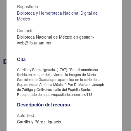
Repositorio
Biblioteca y Hemeroteca Nacional Digital de
Gazetas de México
México
1797-09-23
Multidisciplina
Contacto
Biblioteca Nacional de México en gestion-
share
web@iib.unam.mx
Cita
Publicación periódica
Carrillo y Pérez, Ignacio. (1797). "Pensil americano
florido en el rigor del invierno, la imagen de María
Santísima de Guadalupe, aparecida en la corte de la
Septentrional América México". Por D. Mariano Joseph
de Zúñiga y Ontiveros, calle del Espíritu Santo.
Recuperado de https://repositorio.unam.mx/443
Descripción del recurso
Autor(es)
Carrillo y Pérez, Ignacio