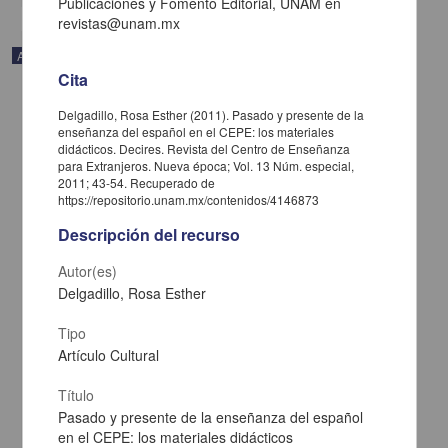
Publicaciones y Fomento Editorial, UNAM en
revistas@unam.mx
Audio
Cita
Delgadillo, Rosa Esther (2011). Pasado y presente de la
enseñanza del español en el CEPE: los materiales
didácticos. Decires. Revista del Centro de Enseñanza
para Extranjeros. Nueva época; Vol. 13 Núm. especial,
2011; 43-54. Recuperado de
https://repositorio.unam.mx/contenidos/4146873
Descripción del recurso
Autor(es)
Delgadillo, Rosa Esther
Tipo
El porvenir de los mexicanos
Artículo Cultural
Adler-Lomnitz, Larissa - Coordinación de Difusión Cultural, UNAM
2022-05-05
Título
Artes y Humanidades
Pasado y presente de la enseñanza del español
share
en el CEPE: los materiales didácticos