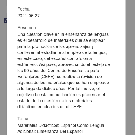
Fecha
2021-06-27
Audio
Resumen
Una cuestión clave en la enseñanza de lenguas
es el desarrollo de materiales que se emplean
para la promoción de los aprendizajes y
conlleven al estudiante al empleo de la lengua,
en este caso, del español como idioma
extranjero. Así pues, aprovechando el festejo de
los 90 años del Centro de Enseñanza para
Extranjeros (CEPE), se realizó la revisión de
algunos de los materiales que se han empleado
a lo largo de dichos años. Por tal motivo, el
objetivo de esta comunicación es presentar el
estado de la cuestión de los materiales
didácticos empleados en el CEPE.
Historia 6. La Edad Media europea
Bautista y Lugo, Gibrán - Coordinación de Difusión Cultural, UNAM
Tema
2021-11-05
Materiales Didácticos; Español Como Lengua
Artes y Humanidades
Adicional; Enseñanza Del Español
share