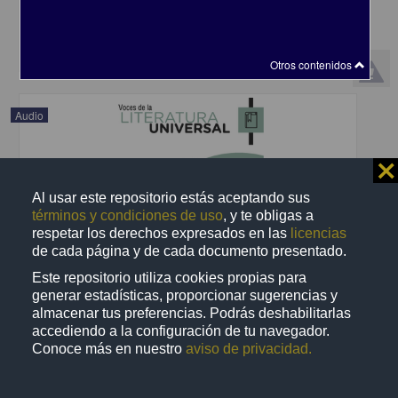
2021-06-27
Artes y Humanidades
share
Otros contenidos
Audio
⨯
Al usar este repositorio estás aceptando sus
términos y condiciones de uso
, y te obligas a
respetar los derechos expresados en las
licencias
de cada página y de cada documento presentado.
Este repositorio utiliza cookies propias para
generar estadísticas, proporcionar sugerencias y
almacenar tus preferencias. Podrás deshabilitarlas
accediendo a la configuración de tu navegador.
Conoce más en nuestro
aviso de privacidad.
El Horla
Maupassant, Guy de - Coordinación de Difusión Cultural, UNAM