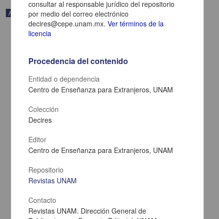
consultar al responsable jurídico del repositorio
Audio
por medio del correo electrónico
decires@cepe.unam.mx.
Ver términos de la
licencia
Procedencia del contenido
Entidad o dependencia
Centro de Enseñanza para Extranjeros, UNAM
Colección
Decires
Editor
Centro de Enseñanza para Extranjeros, UNAM
La ciencia y la tecnología
Alagón Cano, Alejandro; Olivé, León; Fernández Zayas, José Luis -
Repositorio
Coordinación de Difusión Cultural, UNAM
Revistas UNAM
2022-05-05
Artes y Humanidades
Contacto
share
Revistas UNAM. Dirección General de