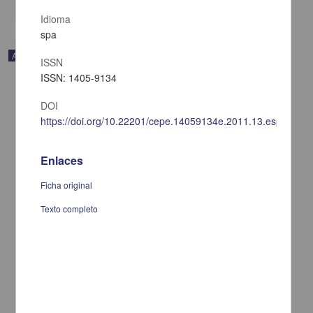
Idioma
spa
Audio
ISSN
ISSN: 1405-9134
DOI
https://doi.org/10.22201/cepe.14059134e.2011.13.especial.2
Enlaces
Ficha original
Texto completo
Los pueblos originarios: historia y actualidad
Medina Hernández, Andrés; López Austin, Alfredo - Coordinación
de Difusión Cultural, UNAM
2021-10-15
Artes y Humanidades