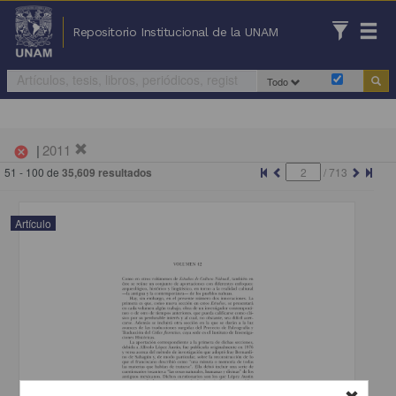
Repositorio Institucional de la UNAM
Todo
|
2011
cancel
51 - 100 de
35,609 resultados
/
713
Artículo