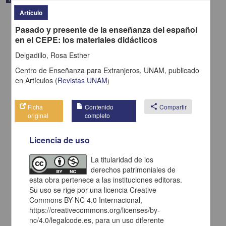
Artículo
Pasado y presente de la enseñanza del español
en el CEPE: los materiales didácticos
Delgadillo, Rosa Esther
Centro de Enseñanza para Extranjeros, UNAM,
publicado
en
Artículos
(
Revistas UNAM
)
Ficha
Contenido
share
Compartir
original
completo
Licencia de uso
En voz de Alejandro Albarrán Polanco
Albarrán Polanco, Alejandro - Coordinación de Difusión Cultural,
La titularidad de los
UNAM
derechos patrimoniales de
2022-05-07
esta obra pertenece a las instituciones editoras.
Artes y Humanidades
Su uso se rige por una licencia Creative
share
Commons BY-NC 4.0 Internacional,
https://creativecommons.org/licenses/by-
nc/4.0/legalcode.es, para un uso diferente