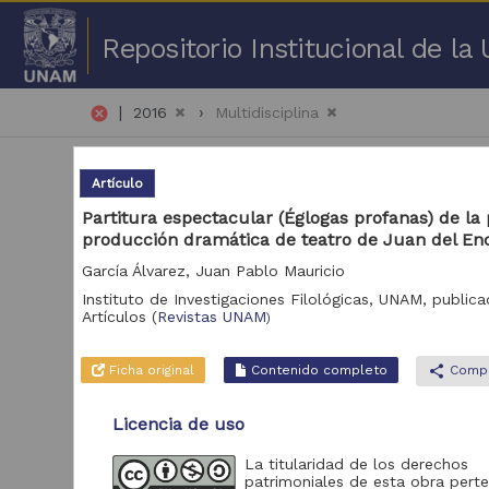
Repositorio Institucional de l
|
cancel
2016
Multidisciplina
Artículo
Partitura espectacular (Églogas profanas) de la
producción dramática de teatro de Juan del En
García Álvarez, Juan Pablo Mauricio
51 
Instituto de Investigaciones Filológicas, UNAM,
publica
Artículos
(
Revistas UNAM
)
Repositorio
Art
Ficha original
Contenido completo
share
Compa
Revistas UNAM
378
Repositorio de la
Licencia de uso
Dirección General de
Cómputo y de
Tecnologías de
98
La titularidad de los derechos
Información y
patrimoniales de esta obra pert