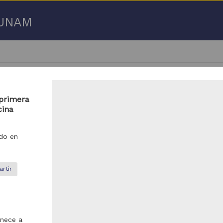
a UNAM
 primera
cina
- 100 de
536 resultados
do en
ículo
Artículo
rtir
enece a