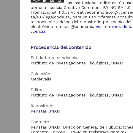
Comunicación "RU-
las instituciones editoras. Su uso
TIC"
por una licencia Creative Commons BY-NC-SA 4.0
Internacional, https://creativecommons.org/licens
Repositorio de la
sa/4.0/legalcode.es, para un uso diferente consult
Coordinación de
responsable jurídico del repositorio por medio del
Universidad Abierta y
53
electrónico remedie@unam.mx.
Ver términos de la
Educación Digital
licencia
"UNAM-RETo"
Repositorio
Universitario de la
Procedencia del contenido
L
7
FES Cuautitlán "RU-
H
FESC"
Entidad o dependencia
Instituto de Investigaciones Filológicas, UNAM
R
Colección
I
Acervo
Medievalia
L
2
Editor
M
Artículos
378
Instituto de Investigaciones Filológicas, UNAM
Revista Digital
98
Universitaria
Repositorio
Revistas UNAM
Recursos educativos
53
Contacto
Revista Universitaria
Digital de Ciencias
Revistas UNAM. Dirección General de Publicaciones
7
Art
Sociales
Fomento Editorial, UNAM en revistas@unam.mx