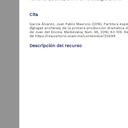
Cita
Tipo de
García Álvarez, Juan Pablo Mauricio (2016). Partitura esp
recurso
(Églogas profanas) de la primera producción dramática d
de Juan del Encina. Medievalia; Núm. 48, 2016; 83-106. 
de https://repositorio.unam.mx/contenidos/20699
Artículo
483
Descripción del recurso
Objeto de
53
aprendizaje
Autor(es)
García Álvarez, Juan Pablo Mauricio
Tipo
Tipo de
Artículo de Investigación
contenido
U
Título
Artículo de
Partitura espectacular (Églogas profanas) de la pr
207
Investigación
producción dramática de teatro de Juan del Enci
L
Artículo de
I
156
Fecha
Divulgación
L
2
2017-06-24
Artículo Técnico-
M
120
Profesional
Resumen
En este artículo se analiza la función de la partitu
Curso en línea
53