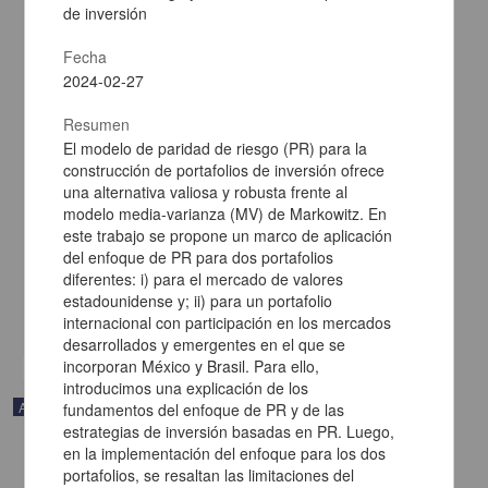
de inversión
Fecha
2024-02-27
Resumen
El modelo de paridad de riesgo (PR) para la
Calidad del resultado contable y marco normativo aplicado; caso
construcción de portafolios de inversión ofrece
de las empresas del sector real colombiano que reportan a la
superintendencia de sociedades
una alternativa valiosa y robusta frente al
Toro Sañudo, Mateo; Muñoz Osorio, Lina Maria; Velasquez
modelo media-varianza (MV) de Markowitz. En
Echavarria, Victor Daniel - Facultad de Contaduría y
este trabajo se propone un marco de aplicación
Administración, UNAM
del enfoque de PR para dos portafolios
2024-08-07
diferentes: i) para el mercado de valores
Ciencias Sociales y Económicas
estadounidense y; ii) para un portafolio
share
internacional con participación en los mercados
desarrollados y emergentes en el que se
incorporan México y Brasil. Para ello,
introducimos una explicación de los
Artículo
fundamentos del enfoque de PR y de las
estrategias de inversión basadas en PR. Luego,
en la implementación del enfoque para los dos
portafolios, se resaltan las limitaciones del