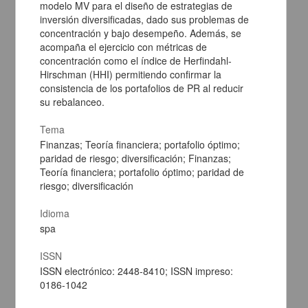
modelo MV para el diseño de estrategias de
inversión diversificadas, dado sus problemas de
concentración y bajo desempeño. Además, se
acompaña el ejercicio con métricas de
concentración como el índice de Herfindahl-
Hirschman (HHI) permitiendo confirmar la
consistencia de los portafolios de PR al reducir
su rebalanceo.
Tema
Finanzas; Teoría financiera; portafolio óptimo;
Exploring overconfidence bias and demographic moderation in
paridad de riesgo; diversificación; Finanzas;
aggressive investor behavior; Evidence from Indonesia stock
Teoría financiera; portafolio óptimo; paridad de
exchange (IDX)
riesgo; diversificación
Musnadi, Said; Universitas Syiah Kuala; Sofyan, Sofyan;
Universitas Syiah Kuala; Zuraida, Zuraida; Universitas Syiah Kuala;
Rizal, Muhammad; Universitas Samudra; Agustina, Maulidar;
Idioma
Universitas Syiah Kuala; Musnadi, Said; Universitas Syiah Kuala;
spa
Sofyan, Sofyan; Universitas Syiah Kuala; Zuraida, Zuraida;
Universitas Syiah Kuala; Rizal, Muhammad; Universitas Samudra;
ISSN
Agustina, Maulidar; Universitas Syiah Kuala - Facultad de
ISSN electrónico: 2448-8410; ISSN impreso:
Contaduría y Administración, UNAM
2024-08-07
0186-1042
Ciencias Sociales y Económicas