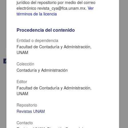
jurídico del repositorio por medio del correo
Big data analytics for financial auditing practices; Identification of
electrónico revista_cya@fca.unam.mx.
Ver
conceptual patterns, implications and challenges using text mining
términos de la licencia
Musunuru, Kamakshaiah - Facultad de Contaduría y
Administración, UNAM
2024-08-07
Procedencia del contenido
Ciencias Sociales y Económicas
share
Entidad o dependencia
Facultad de Contaduría y Administración,
UNAM
Artículo
Colección
Contaduría y Administración
Editor
Facultad de Contaduría y Administración,
UNAM
Repositorio
Revistas UNAM
Contacto