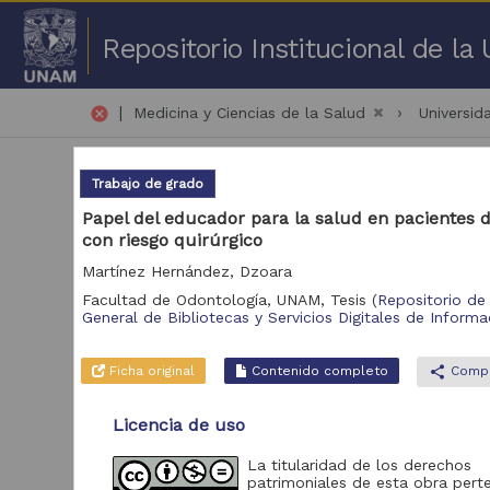
Repositorio Institucional de l
|
cancel
Medicina y Ciencias de la Salud
Universi
Trabajo de grado
Papel del educador para la salud en pacientes d
con riesgo quirúrgico
Martínez Hernández, Dzoara
1 -
Facultad de Odontología, UNAM,
Tesis
(
Repositorio de 
General de Bibliotecas y Servicios Digitales de Informa
Repositorio
Tra
Ficha original
Contenido completo
share
Compa
Repositorio de la
182,418
Dirección General
de Bibliotecas y
Licencia de uso
Servicios Digitales
de Información
La titularidad de los derechos
patrimoniales de esta obra pert