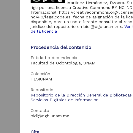
Martínez Hernández, Dzoara. Su
rige por una licencia Creative Commons BY-NC-ND
Internacional, https://creativecommons.org/licens
Acervo
nd/4.0/legalcode.es, fecha de asignación de la lic
disponible, para un uso diferente consultar al res
Tesis
182,418
jurídico del repositorio en bidi@dgb.unam.mx.
Ver 
de la licencia
Procedencia del contenido
R
Tipo de
d
recurso
d
Entidad o dependencia
Facultad de Odontología, UNAM
Trabajo de grado
182,418
C
G
Colección
D
TESIUNAM
2
M
Tipo de
Repositorio
S
contenido
Repositorio de la Dirección General de Bibliotecas
Servicios Digitales de Información
Tesis de especialidad
92,665
Contacto
bidi@dgb.unam.mx
Tesis de licenciatura
77,583
Tesis de maestría
8,026
Tra
Cita