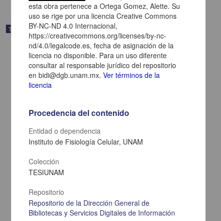
esta obra pertenece a Ortega Gomez, Alette. Su
uso se rige por una licencia Creative Commons
BY-NC-ND 4.0 Internacional,
Trabajo de grado
https://creativecommons.org/licenses/by-nc-
nd/4.0/legalcode.es, fecha de asignación de la
licencia no disponible. Para un uso diferente
consultar al responsable jurídico del repositorio
en bidi@dgb.unam.mx.
Ver términos de la
licencia
Procedencia del contenido
Entidad o dependencia
Instituto de Fisiología Celular, UNAM
Colección
TESIUNAM
Papel de proteinas de matriz extracelular en la diferenciacion de
celulas granulares en cultivo
Repositorio
Ortega Gomez, Alette
2002
Repositorio de la Dirección General de
Medicina y Ciencias de la Salud
Bibliotecas y Servicios Digitales de Información