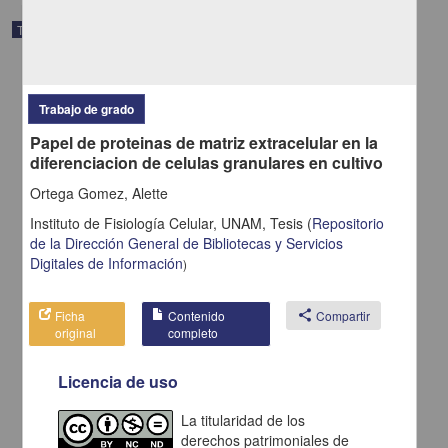
Trabajo de grado
Trabajo de grado
Papel de proteinas de matriz extracelular en la
diferenciacion de celulas granulares en cultivo
Ortega Gomez, Alette
Instituto de Fisiología Celular, UNAM,
Tesis
(
Repositorio
de la Dirección General de Bibliotecas y Servicios
Digitales de Información
)
Ficha
Contenido
share
Compartir
Clonacion y caracterizacion del promotor y del gene del
original
completo
betaglicano, el receptor III del TGF-beta
Ponce Castañeda, Martha Veronica
2002
Licencia de uso
Medicina y Ciencias de la Salud
La titularidad de los
share
derechos patrimoniales de