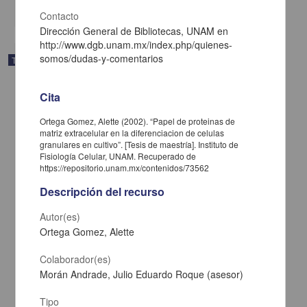
share
Contacto
Dirección General de Bibliotecas, UNAM en
http://www.dgb.unam.mx/index.php/quienes-
somos/dudas-y-comentarios
Trabajo de grado
Cita
Ortega Gomez, Alette (2002). “Papel de proteinas de
matriz extracelular en la diferenciacion de celulas
granulares en cultivo”. [Tesis de maestría]. Instituto de
Fisiología Celular, UNAM. Recuperado de
https://repositorio.unam.mx/contenidos/73562
Descripción del recurso
Autor(es)
Ortega Gomez, Alette
Colaborador(es)
Caracterizacion del patron de desplegamiento de la triosa fosfato
isomerasa (TIM) de Trypanosoma brucei con urea y cloruro de
Morán Andrade, Julio Eduardo Roque (asesor)
guanidinio
Chanez Cárdenas, Maria Elena
Tipo