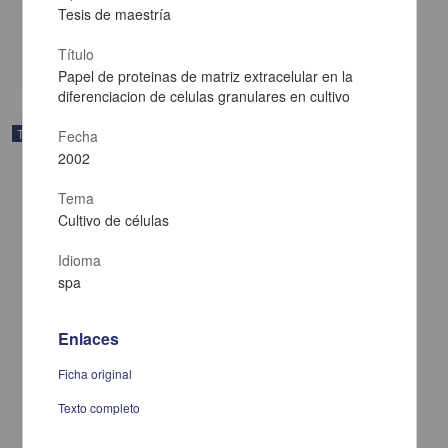
2002
Tesis de maestría
Medicina y Ciencias de la Salud
Título
share
Papel de proteinas de matriz extracelular en la
diferenciacion de celulas granulares en cultivo
Trabajo de grado
Fecha
2002
Tema
Cultivo de células
Idioma
spa
Enlaces
Ficha original
Texto completo
Papel fisiologico y mecanismo de acción de neuropeptidos en el
oido interno