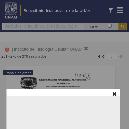
Repositorio Institucional de la UNAM
Todo
|
Instituto de Fisiología Celular, UNAM
cancel
251 - 270 de
270 resultados
/
6
Trabajo de grado