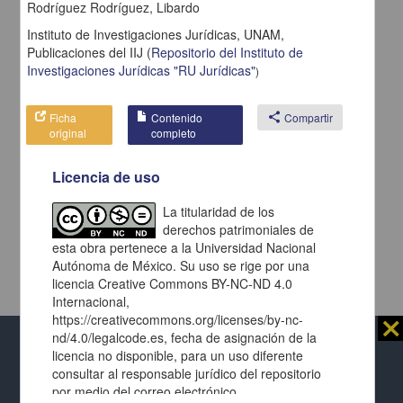
Rodríguez Rodríguez, Libardo
Instituto de Investigaciones Jurídicas, UNAM,
Publicaciones del IIJ
(
Repositorio del Instituto de
Investigaciones Jurídicas "RU Jurídicas"
)
Ficha
Contenido
share
Compartir
original
completo
Licencia de uso
La titularidad de los
derechos patrimoniales de
esta obra pertenece a la Universidad Nacional
Autónoma de México. Su uso se rige por una
licencia Creative Commons BY-NC-ND 4.0
Internacional,
https://creativecommons.org/licenses/by-nc-
⨯
nd/4.0/legalcode.es, fecha de asignación de la
licencia no disponible, para un uso diferente
Al usar este repositorio estás aceptando sus
consultar al responsable jurídico del repositorio
términos y condiciones de uso
, y te obligas a
por medio del correo electrónico
respetar los derechos expresados en las
licencias
Repositorio Institucional de la