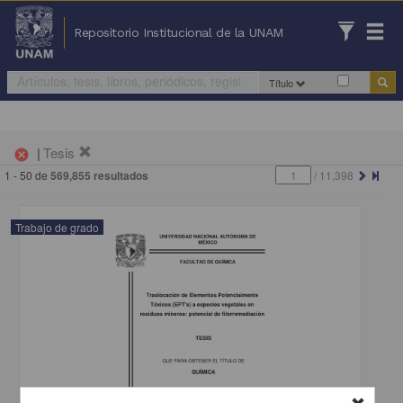
Repositorio Institucional de la UNAM
Título
|
Tesis
cancel
1 - 50 de
569,855 resultados
/
11,398
Trabajo de grado