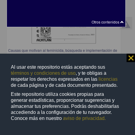
Otros contenidos
Causas que motivan al feminicida, búsqueda e implementación de
nuevos modos preventivos distintos a los tratados en la ley
⨯
Muñoz Cedillo, Alisson Itzel
2025
Al usar este repositorio estás aceptando sus
Ciencias Sociales y Económicas
términos y condiciones de uso
, y te obligas a
respetar los derechos expresados en las
licencias
share
de cada página y de cada documento presentado.
Este repositorio utiliza cookies propias para
generar estadísticas, proporcionar sugerencias y
Trabajo de grado
almacenar tus preferencias. Podrás deshabilitarlas
accediendo a la configuración de tu navegador.
Conoce más en nuestro
aviso de privacidad.