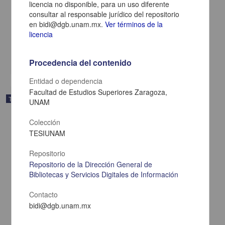
licencia no disponible, para un uso diferente
de la Escuela Secundaria Técnica No. 174 "Ignacio Manuel
consultar al responsable jurídico del repositorio
Altamirano", en la zona de Ecatepec"
en bidi@dgb.unam.mx.
Ver términos de la
Hernández Heras, Johana
licencia
2025
Ciencias Sociales y Económicas,Medicina y Ciencias de la Salud
share
Procedencia del contenido
Entidad o dependencia
Facultad de Estudios Superiores Zaragoza,
Trabajo de grado
UNAM
Colección
TESIUNAM
Repositorio
Repositorio de la Dirección General de
Bibliotecas y Servicios Digitales de Información
Contacto
bidi@dgb.unam.mx