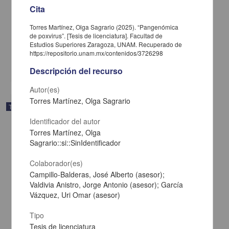
Cita
Rehabilitación con implantes dentales all on four: reporte de caso
Torres Martínez, Olga Sagrario (2025). “Pangenómica
Castañeda Ceballos, Jorge Guillermo; Said Contreras Dafne
de poxvirus”. [Tesis de licenciatura]. Facultad de
2025
Estudios Superiores Zaragoza, UNAM. Recuperado de
Medicina y Ciencias de la Salud
https://repositorio.unam.mx/contenidos/3726298
share
Descripción del recurso
Autor(es)
Torres Martínez, Olga Sagrario
Trabajo de grado
Identificador del autor
Torres Martínez, Olga
Sagrario::si::SinIdentificador
Colaborador(es)
Campillo-Balderas, José Alberto (asesor);
Valdivia Anistro, Jorge Antonio (asesor); García
Vázquez, Uri Omar (asesor)
Tipo
Tesis de licenciatura