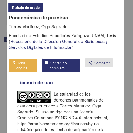
2025
Medicina y Ciencias de la Salud
Trabajo de grado
share
Pangenómica de poxvirus
Torres Martínez, Olga Sagrario
Facultad de Estudios Superiores Zaragoza, UNAM,
Tesis
Trabajo de grado
(
Repositorio de la Dirección General de Bibliotecas y
Servicios Digitales de Información
)
Ficha
Contenido
share
Compartir
original
completo
Licencia de uso
La titularidad de los
derechos patrimoniales de
esta obra pertenece a Torres Martínez, Olga
Sagrario. Su uso se rige por una licencia
Creative Commons BY-NC-ND 4.0 Internacional,
https://creativecommons.org/licenses/by-nc-
"Identificar la relación que existe entre la inteligencia emocional y la
nd/4.0/legalcode.es, fecha de asignación de la
adicción a las redes sociales en adolescentes entre 12 a 15 años