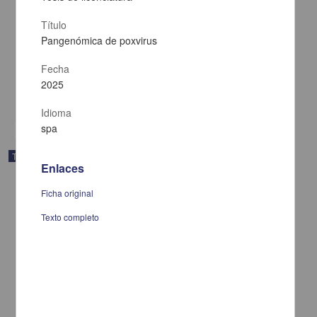
Título
Agustín Aragón: crítico de los tópicos del darwinismo social
Pangenómica de poxvirus
Larios Cortés, Gustavo Javier
2025
Fecha
Artes y Humanidades
2025
share
Idioma
spa
Trabajo de grado
Enlaces
Ficha original
Texto completo