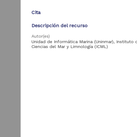
Cita
Acervo
Descripción del recurso
Colecciones
Universitarias
2,045,979
Autor(es)
Digitales
Unidad de Informática Marina (Uninmar), Instituto 
Ciencias del Mar y Limnología (ICML)
Tesis
569,855
Hemeroteca
Colaborador(es)
Nacional Digital de
433,535
Luna, S. R. (colector); Luna, S. R. (determinador)
México
Tipo
Artículos
89,475
"
Registro de colección biológica
&
Publicaciones del IIJ
19,278
Título
Biblioteca Nacional
5,450
D
"Oxytoxum gracile" Schiller, 1937
Digital de México
I
(
Archivo fotográfico
Idioma
4,631
B
"Mexico Indigena"
spa
ver más
Enlaces