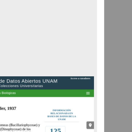
Registro de colección universitaria
"Malaxis corymbosa"
(S.Watson) Kuntze
Departamento de Botánica,
Instituto de Biología