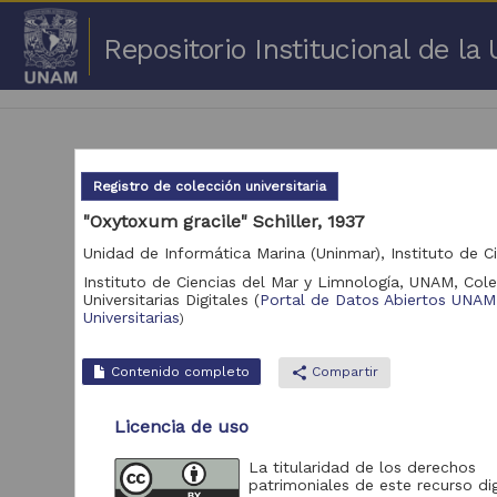
Repositorio Institucional de l
Registro de colección universitaria
"Oxytoxum gracile" Schiller, 1937
3,17
Instituto de Ciencias del Mar y Limnología, UNAM,
Cole
Universitarias Digitales
(
Portal de Datos Abiertos UNAM
Repositorio
Universitarias
)
Portal de Datos
Abiertos UNAM,
Contenido completo
share
Compartir
2,045,979
Colecciones
Universitarias
Licencia de uso
Repositorio de la
Dirección General de
La titularidad de los derechos
Bibliotecas y
569,855
patrimoniales de este recurso dig
Servicios Digitales