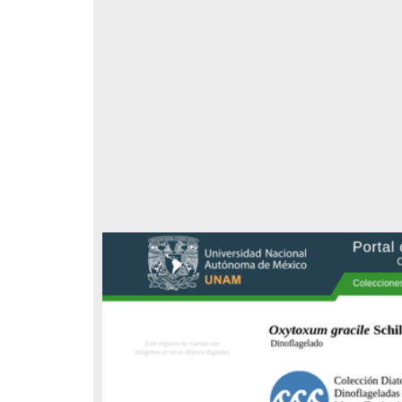
Registro de colección universitaria
Registro de colección universitaria
Nissolia fruticosa" Jacq.
"Psittacanthus auriculatus"
(Oliv.) Eichler
epartamento de Botánica,
Departamento de Botánica,
nstituto de Biología
Instituto de Biología