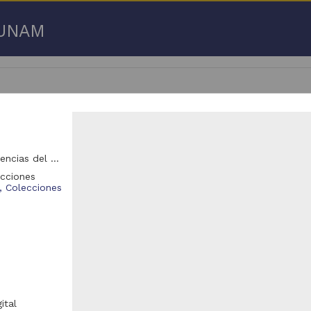
a UNAM
Unidad de Informática Marina (Uninmar), Instituto de Ciencias del Mar y Limnología (ICML)
2,401 - 3,172,450 de
3,192,753 resultados
cciones
, Colecciones
Registro de colección universitaria
Registro de colección universitaria
ital