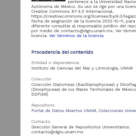
pertenece a la Universidad Nacio
de Información
Autónoma de México. Su uso se rige por una licen
Biblioteca y
Creative Commons BY 4.0 Internacional,
Hemeroteca
https://creativecommons.org/licenses/by/4.0/legal
438,985
Nacional Digital de
fecha de asignación de la licencia 2022-10-11, para
México
diferente consultar al responsable jurídico del repo
por medio de contacto@dgru.unam.mx. Ver términ
Revistas UNAM
89,475
licencia.
Ver términos de la licencia
"
Repositorio del
Instituto de
Procedencia del contenido
Investigaciones
23,758
Jurídicas "RU
D
Entidad o dependencia
Jurídicas"
I
Instituto de Ciencias del Mar y Limnología, UNAM
(
Repositorio del
B
Instituto de
Colección
5,334
Investigaciones
Colección Diatomeas (Bacillariophyceae) y Dinofla
Sociales "RUD-IIS"
(Dinophyceae) de los Mares Territoriales de Méxic
DDPGM)
Repositorio Memoria
Institucional del
Centro de
Repositorio
4,214
Investigaciones sobre
Portal de Datos Abiertos UNAM, Colecciones Univer
América del Norte
"MiCISAN"
Contacto
Dirección General de Repositorios Universitarios.
ver más
contacto@dgru.unam.mx