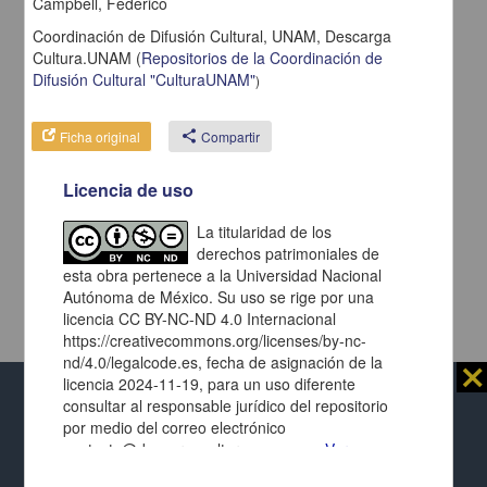
Campbell, Federico
Coordinación de Difusión Cultural, UNAM,
Descarga
Cultura.UNAM
(
Repositorios de la Coordinación de
Difusión Cultural "CulturaUNAM"
)
Ficha original
share
Compartir
Licencia de uso
La titularidad de los
derechos patrimoniales de
esta obra pertenece a la Universidad Nacional
Autónoma de México. Su uso se rige por una
licencia CC BY-NC-ND 4.0 Internacional
https://creativecommons.org/licenses/by-nc-
nd/4.0/legalcode.es, fecha de asignación de la
⨯
licencia 2024-11-19, para un uso diferente
consultar al responsable jurídico del repositorio
Al usar este repositorio estás aceptando sus
por medio del correo electrónico
términos y condiciones de uso
, y te obligas a
contacto@descargacultura.unam.mx.
Ver
respetar los derechos expresados en las
licencias
Repositorio Institucional de la
términos de la licencia
de cada página y de cada documento presentado.
Universidad Nacional Autónoma de México